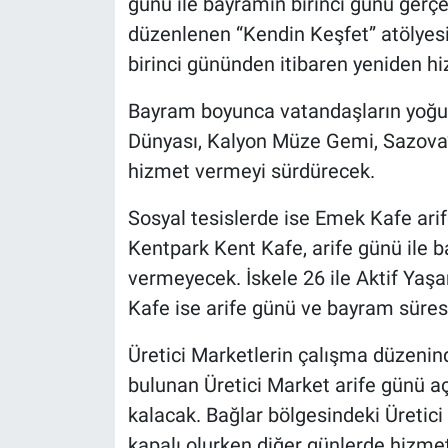
günü ile bayramın birinci günü gerç
düzenlenen “Kendin Keşfet” atölyesi
birinci gününden itibaren yeniden h
Bayram boyunca vatandaşların yoğun 
Dünyası, Kalyon Müze Gemi, Sazova’da
hizmet vermeyi sürdürecek.
Sosyal tesislerde ise Emek Kafe ari
Kentpark Kent Kafe, arife günü ile b
vermeyecek. İskele 26 ile Aktif Yaş
Kafe ise arife günü ve bayram süres
Üretici Marketlerin çalışma düzenind
bulunan Üretici Market arife günü a
kalacak. Bağlar bölgesindeki Üretici
kapalı olurken diğer günlerde hizme