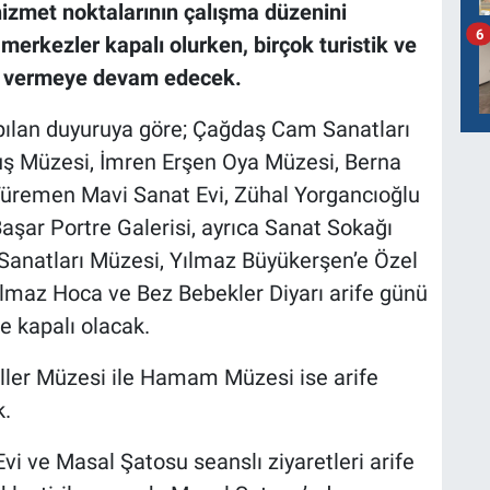
 hizmet noktalarının çalışma düzenini
6
merkezler kapalı olurken, birçok turistik ve
et vermeye devam edecek.
pılan duyuruya göre; Çağdaş Cam Sanatları
luş Müzesi, İmren Erşen Oya Müzesi, Berna
Türemen Mavi Sanat Evi, Zühal Yorgancıoğlu
şar Portre Galerisi, ayrıca Sanat Sokağı
Sanatları Müzesi, Yılmaz Büyükerşen’e Özel
 Yılmaz Hoca ve Bez Bebekler Diyarı arife günü
re kapalı olacak.
er Müzesi ile Hamam Müzesi ise arife
k.
i ve Masal Şatosu seanslı ziyaretleri arife