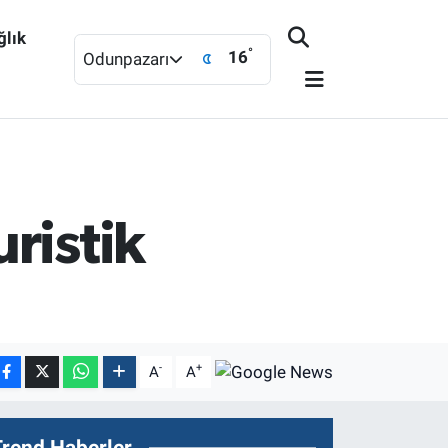
ğlık
°
16
Odunpazarı
ristik
-
+
A
A
Trend Haberler