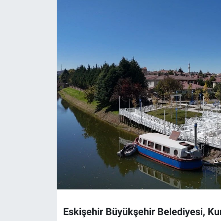
Politika
Bilecik
Kütahya
Gezi
Genel
Çevre
Yerel
Magazin
Eskişehir Büyükşehir Belediyesi, Ku
Bilim ve Teknoloji