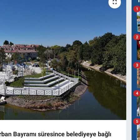
1
2
3
4
5
rban Bayramı süresince belediyeye bağlı