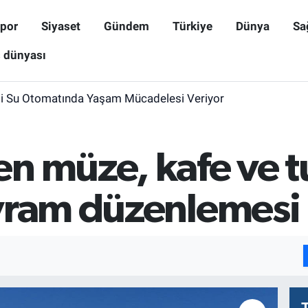
por
Siyaset
Gündem
Türkiye
Dünya
Sa
ş dünyası
i Su Otomatında Yaşam Mücadelesi Veriyor
n müze, kafe ve tu
yram düzenlemesi