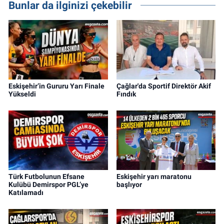
Bunlar da ilginizi çekebilir
Eskişehir’in Gururu Yarı Finale
Çağlar'da Sportif Direktör Akif
Yükseldi
Fındık
Türk Futbolunun Efsane
Eskişehir yarı maratonu
Kulübü Demirspor PGL’ye
başlıyor
Katılamadı