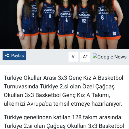
Politika
Bilecik
Kütahya
Gezi
Paylaş
-
+
A
A
Genel
Türkiye Okullar Arası 3x3 Genç Kız A Basketbol
Çevre
Turnuvasında Türkiye 2.si olan Özel Çağdaş
Okulları 3x3 Basketbol Genç Kız A Takımı,
Yerel
ülkemizi Avrupa’da temsil etmeye hazırlanıyor.
Magazin
Türkiye genelinden katılan 128 takım arasında
Türkiye 2.si olan Çağdaş Okulları 3x3 Basketbol
Bilim ve Teknoloji