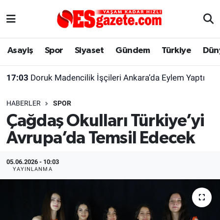
Asayiş
Yaşam
Eskişehir Nöbetçi Eczaneler
Asayiş
Spor
Siyaset
Gündem
Türkiye
Dün
Spor
Afyonkarahisar
Eskişehir Hava Durumu
17:03
Doruk Madencilik İşçileri Ankara’da Eylem Yaptı
Siyaset
Eğitim
Eskişehir Trafik Yoğunluk Haritası
HABERLER
SPOR
Gündem
Eskişehirspor Arşivi
Süper Lig Puan Durumu ve Fikstür
Çağdaş Okulları Türkiye’yi
Avrupa’da Temsil Edecek
Türkiye
Eskişehir Arşivi
Tüm Manşetler
Dünya
Röportaj
Son Dakika Haberleri
05.06.2026 - 10:03
YAYINLANMA
Sağlık
Ekonomi
Haber Arşivi
Alış-Veriş/İş dünyası
Kültür Sanat