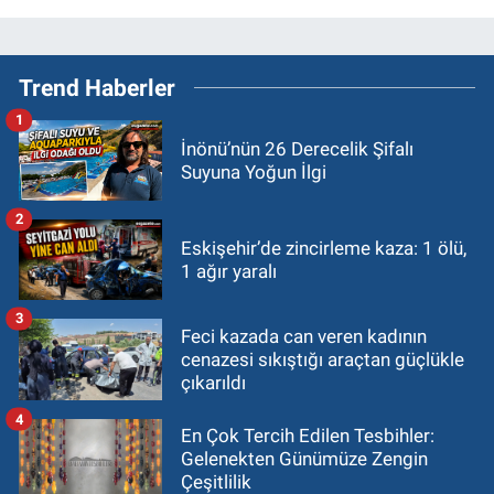
Trend Haberler
1
İnönü’nün 26 Derecelik Şifalı
Suyuna Yoğun İlgi
2
Eskişehir’de zincirleme kaza: 1 ölü,
1 ağır yaralı
3
Feci kazada can veren kadının
cenazesi sıkıştığı araçtan güçlükle
çıkarıldı
4
En Çok Tercih Edilen Tesbihler:
Gelenekten Günümüze Zengin
Çeşitlilik