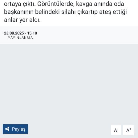
ortaya çıktı. Görüntülerde, kavga anında oda
başkanının belindeki silahı çıkartıp ateş ettiği
Politika
anlar yer aldı.
Bilecik
23.08.2025 - 15:10
YAYINLANMA
Kütahya
Gezi
Genel
Çevre
Yerel
Magazin
Paylaş
-
+
A
A
Bilim ve Teknoloji