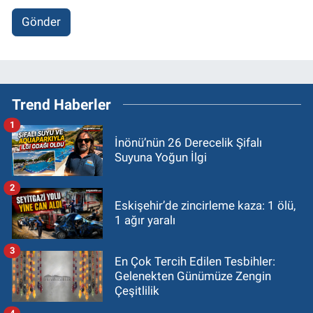
Gönder
Trend Haberler
1
İnönü’nün 26 Derecelik Şifalı
Suyuna Yoğun İlgi
2
Eskişehir’de zincirleme kaza: 1 ölü,
1 ağır yaralı
3
En Çok Tercih Edilen Tesbihler:
Gelenekten Günümüze Zengin
Çeşitlilik