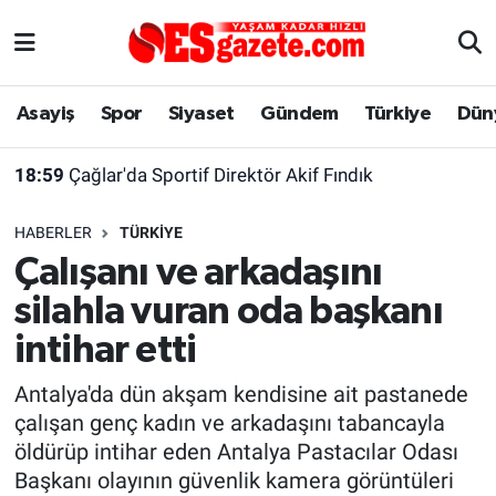
Asayiş
Yaşam
Eskişehir Nöbetçi Eczaneler
Asayiş
Spor
Siyaset
Gündem
Türkiye
Dün
Spor
Afyonkarahisar
Eskişehir Hava Durumu
18:59
Çağlar'da Sportif Direktör Akif Fındık
Siyaset
Eğitim
Eskişehir Trafik Yoğunluk Haritası
HABERLER
TÜRKIYE
Gündem
Eskişehirspor Arşivi
Süper Lig Puan Durumu ve Fikstür
Çalışanı ve arkadaşını
silahla vuran oda başkanı
Türkiye
Eskişehir Arşivi
Tüm Manşetler
intihar etti
Dünya
Röportaj
Son Dakika Haberleri
Antalya'da dün akşam kendisine ait pastanede
çalışan genç kadın ve arkadaşını tabancayla
Sağlık
Ekonomi
Haber Arşivi
öldürüp intihar eden Antalya Pastacılar Odası
Başkanı olayının güvenlik kamera görüntüleri
Alış-Veriş/İş dünyası
Kültür Sanat