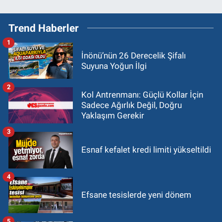
Trend Haberler
1
İnönü’nün 26 Derecelik Şifalı
Suyuna Yoğun İlgi
2
Kol Antrenmanı: Güçlü Kollar İçin
Sadece Ağırlık Değil, Doğru
Yaklaşım Gerekir
3
Esnaf kefalet kredi limiti yükseltildi
4
Efsane tesislerde yeni dönem
5