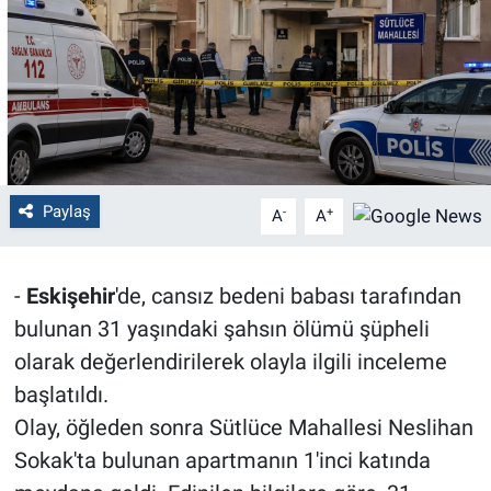
Politika
Bilecik
Kütahya
Gezi
Paylaş
-
+
A
A
Genel
-
Eskişehir
'de, cansız bedeni babası tarafından
Çevre
bulunan 31 yaşındaki şahsın ölümü şüpheli
olarak değerlendirilerek olayla ilgili inceleme
Yerel
başlatıldı.
Olay, öğleden sonra Sütlüce Mahallesi Neslihan
Magazin
Sokak'ta bulunan apartmanın 1'inci katında
Bilim ve Teknoloji