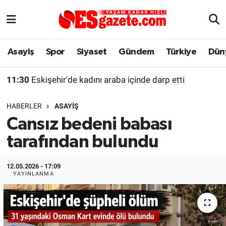
Asayiş
Yaşam
Eskişehir Nöbetçi Eczaneler
Asayiş
Spor
Siyaset
Gündem
Türkiye
Dün
Spor
Afyonkarahisar
Eskişehir Hava Durumu
11:30
Eskişehir'de kadını araba içinde darp etti
Siyaset
Eğitim
Eskişehir Trafik Yoğunluk Haritası
HABERLER
ASAYIŞ
Gündem
Eskişehirspor Arşivi
Süper Lig Puan Durumu ve Fikstür
Cansız bedeni babası
tarafından bulundu
Türkiye
Eskişehir Arşivi
Tüm Manşetler
Dünya
Röportaj
Son Dakika Haberleri
12.05.2026 - 17:09
YAYINLANMA
Sağlık
Ekonomi
Haber Arşivi
Alış-Veriş/İş dünyası
Kültür Sanat