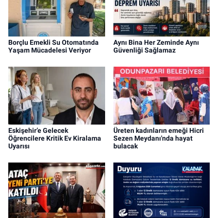
Borçlu Emekli Su Otomatında
Aynı Bina Her Zeminde Aynı
Yaşam Mücadelesi Veriyor
Güvenliği Sağlamaz
Eskişehir’e Gelecek
Üreten kadınların emeği Hicri
Öğrencilere Kritik Ev Kiralama
Sezen Meydanı'nda hayat
Uyarısı
bulacak