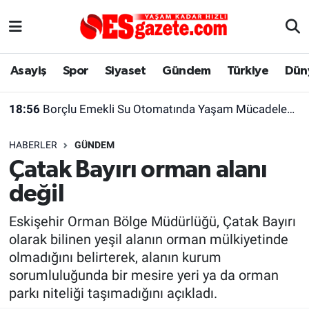
Asayiş
Yaşam
Eskişehir Nöbetçi Eczaneler
Asayiş
Spor
Siyaset
Gündem
Türkiye
Dün
Spor
Afyonkarahisar
Eskişehir Hava Durumu
18:56
Borçlu Emekli Su Otomatında Yaşam Mücadelesi Veriyor
Siyaset
Eğitim
Eskişehir Trafik Yoğunluk Haritası
HABERLER
GÜNDEM
Gündem
Eskişehirspor Arşivi
Süper Lig Puan Durumu ve Fikstür
Çatak Bayırı orman alanı
değil
Türkiye
Eskişehir Arşivi
Tüm Manşetler
Eskişehir Orman Bölge Müdürlüğü, Çatak Bayırı
Dünya
Röportaj
Son Dakika Haberleri
olarak bilinen yeşil alanın orman mülkiyetinde
olmadığını belirterek, alanın kurum
Sağlık
Ekonomi
Haber Arşivi
sorumluluğunda bir mesire yeri ya da orman
parkı niteliği taşımadığını açıkladı.
Alış-Veriş/İş dünyası
Kültür Sanat