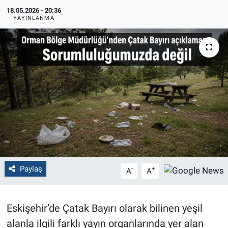
18.05.2026 - 20:36
Politika
YAYINLANMA
Bilecik
Kütahya
Gezi
Genel
Çevre
Paylaş
-
+
A
A
Yerel
Magazin
Eskişehir’de Çatak Bayırı olarak bilinen yeşil
alanla ilgili farklı yayın organlarında yer alan
Bilim ve Teknoloji