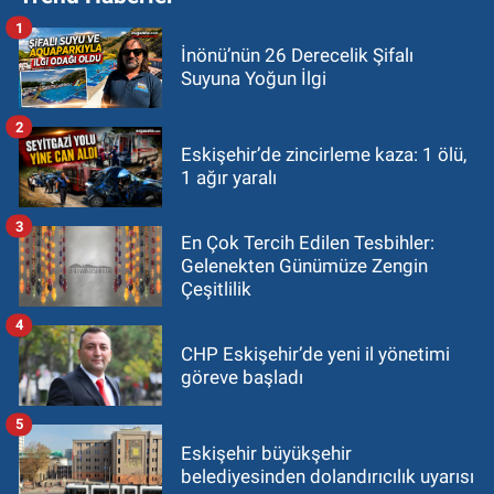
1
İnönü’nün 26 Derecelik Şifalı
Suyuna Yoğun İlgi
2
Eskişehir’de zincirleme kaza: 1 ölü,
1 ağır yaralı
3
En Çok Tercih Edilen Tesbihler:
Gelenekten Günümüze Zengin
Çeşitlilik
4
CHP Eskişehir’de yeni il yönetimi
göreve başladı
5
Eskişehir büyükşehir
belediyesinden dolandırıcılık uyarısı