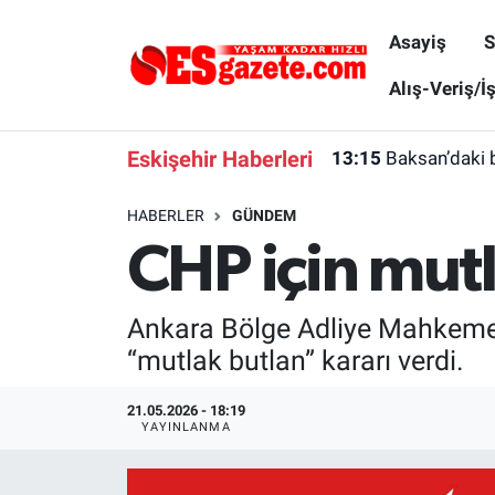
Asayiş
S
Asayiş
Yaşam
Eskişehir Nöbetçi Eczaneler
Alış-Veriş/İ
Spor
Afyonkarahisar
Eskişehir Hava Durumu
Eskişehir Haberleri
13:15
Baksan’daki 
Siyaset
Eğitim
Eskişehir Trafik Yoğunluk Haritası
HABERLER
GÜNDEM
CHP için mutla
Gündem
Eskişehirspor Arşivi
Süper Lig Puan Durumu ve Fikstür
Türkiye
Eskişehir Arşivi
Tüm Manşetler
Ankara Bölge Adliye Mahkemesi
“mutlak butlan” kararı verdi.
Dünya
Röportaj
Son Dakika Haberleri
21.05.2026 - 18:19
Sağlık
Ekonomi
Haber Arşivi
YAYINLANMA
Alış-Veriş/İş dünyası
Kültür Sanat