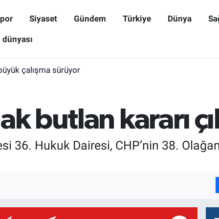
por
Siyaset
Gündem
Türkiye
Dünya
Sa
ş dünyası
büyük çalışma sürüyor
k butlan kararı çık
 36. Hukuk Dairesi, CHP’nin 38. Olağan 