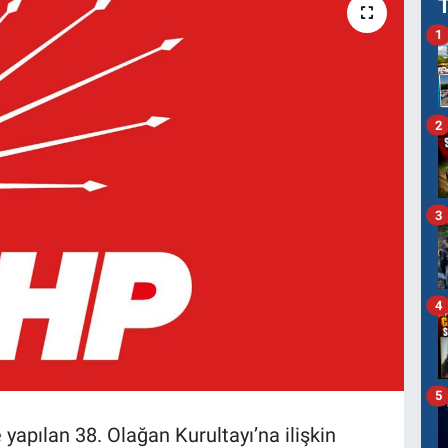
1
2
3
4
5
yapılan 38. Olağan Kurultayı’na ilişkin