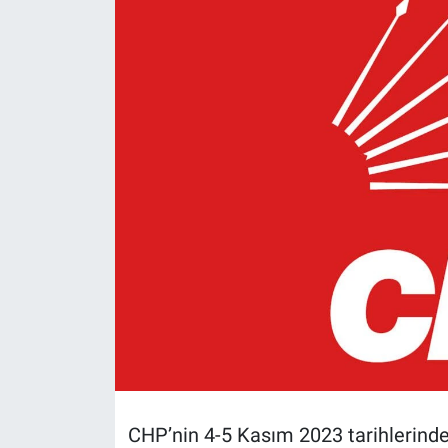
Politika
Bilecik
Kütahya
Gezi
Genel
Çevre
Yerel
Magazin
CHP’nin 4-5 Kasım 2023 tarihlerinde 
Bilim ve Teknoloji