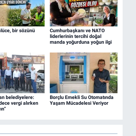
lüce, bir sözünü
Cumhurbaşkanı ve NATO
liderlerinin tercihi doğal
manda yoğurduna yoğun ilgi
an belediyelere:
Borçlu Emekli Su Otomatında
dece vergi alırken
Yaşam Mücadelesi Veriyor
ın”