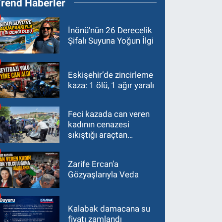
Trend Haberler
İnönü’nün 26 Derecelik
Şifalı Suyuna Yoğun İlgi
Eskişehir’de zincirleme
kaza: 1 ölü, 1 ağır yaralı
Feci kazada can veren
kadının cenazesi
sıkıştığı araçtan
güçlükle çıkarıldı
Zarife Ercan’a
Gözyaşlarıyla Veda
Kalabak damacana su
fiyatı zamlandı