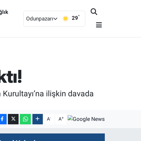
ğlık
°
29
Odunpazarı
tı!
Kurultayı’na ilişkin davada
-
+
A
A