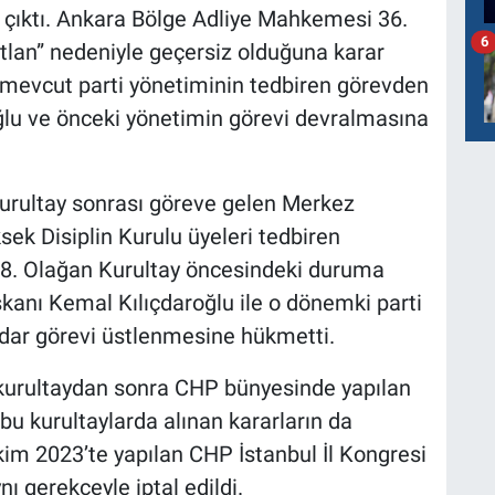
r çıktı. Ankara Bölge Adliye Mahkemesi 36.
6
utlan” nedeniyle geçersiz olduğuna karar
e mevcut parti yönetiminin tedbiren görevden
ğlu ve önceki yönetimin görevi devralmasına
 kurultay sonrası göreve gelen Merkez
sek Disiplin Kurulu üyeleri tedbiren
38. Olağan Kurultay öncesindeki duruma
anı Kemal Kılıçdaroğlu ile o dönemki parti
adar görevi üstlenmesine hükmetti.
i kurultaydan sonra CHP bünyesinde yapılan
bu kurultaylarda alınan kararların da
kim 2023’te yapılan CHP İstanbul İl Kongresi
ı gerekçeyle iptal edildi.