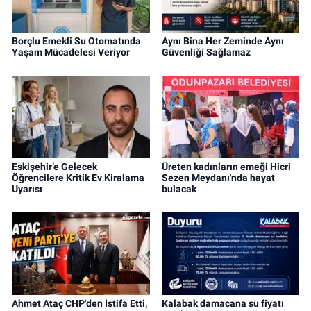
Borçlu Emekli Su Otomatında
Aynı Bina Her Zeminde Aynı
Yaşam Mücadelesi Veriyor
Güvenliği Sağlamaz
Eskişehir’e Gelecek
Üreten kadınların emeği Hicri
Öğrencilere Kritik Ev Kiralama
Sezen Meydanı'nda hayat
Uyarısı
bulacak
Ahmet Ataç CHP'den İstifa Etti,
Kalabak damacana su fiyatı