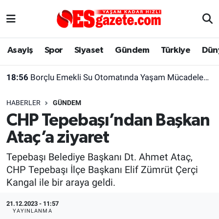
Asayiş
Yaşam
Eskişehir Nöbetçi Eczaneler
Asayiş
Spor
Siyaset
Gündem
Türkiye
Dün
Spor
Afyonkarahisar
Eskişehir Hava Durumu
18:56
Borçlu Emekli Su Otomatında Yaşam Mücadelesi Veriyor
Siyaset
Eğitim
Eskişehir Trafik Yoğunluk Haritası
HABERLER
GÜNDEM
Gündem
Eskişehirspor Arşivi
Süper Lig Puan Durumu ve Fikstür
CHP Tepebaşı’ndan Başkan
Ataç’a ziyaret
Türkiye
Eskişehir Arşivi
Tüm Manşetler
Tepebaşı Belediye Başkanı Dt. Ahmet Ataç,
Dünya
Röportaj
Son Dakika Haberleri
CHP Tepebaşı İlçe Başkanı Elif Zümrüt Çerçi
Kangal ile bir araya geldi.
Sağlık
Ekonomi
Haber Arşivi
21.12.2023 - 11:57
Alış-Veriş/İş dünyası
Kültür Sanat
YAYINLANMA