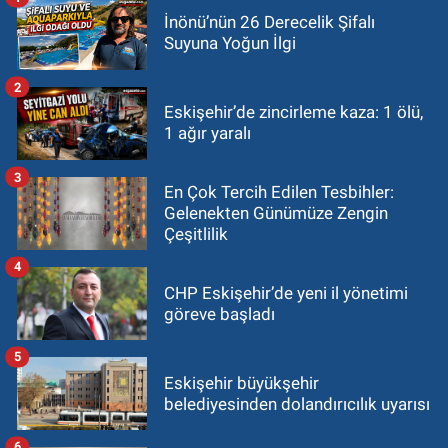
İnönü’nün 26 Derecelik Şifalı
Suyuna Yoğun İlgi
2
Eskişehir’de zincirleme kaza: 1 ölü,
1 ağır yaralı
3
En Çok Tercih Edilen Tesbihler:
Gelenekten Günümüze Zengin
Çeşitlilik
4
CHP Eskişehir’de yeni il yönetimi
göreve başladı
5
Eskişehir büyükşehir
belediyesinden dolandırıcılık uyarısı
6