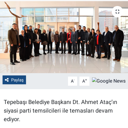
Politika
Bilecik
Kütahya
Gezi
Genel
Paylaş
-
+
A
A
Çevre
Yerel
Tepebaşı Belediye Başkanı Dt. Ahmet Ataç’ın
siyasi parti temsilcileri ile temasları devam
Magazin
ediyor.
Bilim ve Teknoloji