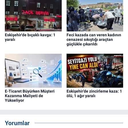
Eskişehir'de bıçaklı kavga: 1
Feci kazada can veren kadının
yaralı
cenazesi sıkıştığı araçtan
güçlükle çıkarıldı
E-Ticaret Büyürken Müşteri
Eskişehir’de zincirleme kaza: 1
Kazanma Maliyeti de
ölü, 1 ağır yaralı
Yükseliyor
Yorumlar