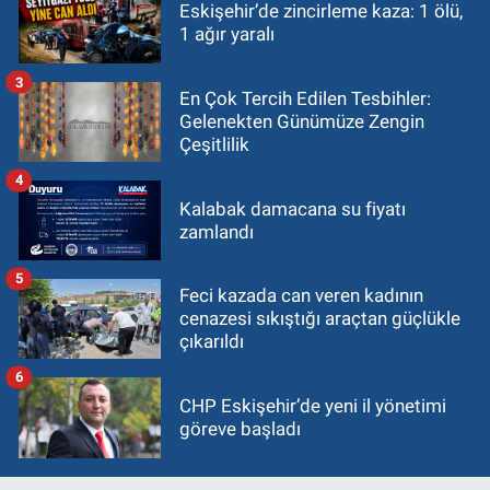
Eskişehir’de zincirleme kaza: 1 ölü,
1 ağır yaralı
3
En Çok Tercih Edilen Tesbihler:
Gelenekten Günümüze Zengin
Çeşitlilik
4
Kalabak damacana su fiyatı
zamlandı
5
Feci kazada can veren kadının
cenazesi sıkıştığı araçtan güçlükle
çıkarıldı
6
CHP Eskişehir’de yeni il yönetimi
göreve başladı