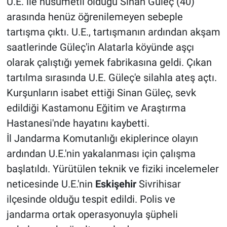
U.E. ile husumetli olduğu Sinan Güleç (40)
arasında henüz öğrenilemeyen sebeple
tartışma çıktı. U.E., tartışmanın ardından akşam
saatlerinde Güleç'in Alatarla köyünde aşçı
olarak çalıştığı yemek fabrikasına geldi. Çıkan
tartılma sırasında U.E. Güleç'e silahla ateş açtı.
Kurşunların isabet ettiği Sinan Güleç, sevk
edildiği Kastamonu Eğitim ve Araştırma
Hastanesi'nde hayatını kaybetti.
İl Jandarma Komutanlığı ekiplerince olayın
ardından U.E.'nin yakalanması için çalışma
başlatıldı. Yürütülen teknik ve fiziki incelemeler
neticesinde U.E.'nin
Eskişehir
Sivrihisar
ilçesinde olduğu tespit edildi. Polis ve
jandarma ortak operasyonuyla şüpheli