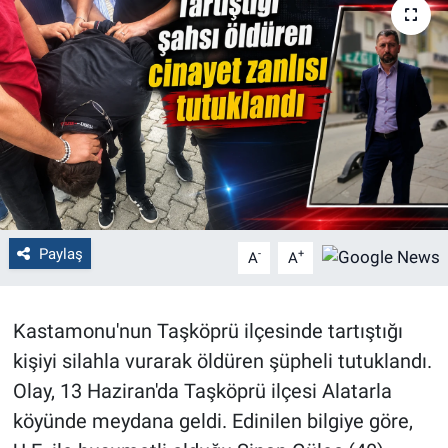
Politika
Bilecik
Kütahya
Gezi
Genel
Paylaş
-
+
A
A
Çevre
Kastamonu'nun Taşköprü ilçesinde tartıştığı
Yerel
kişiyi silahla vurarak öldüren şüpheli tutuklandı.
Olay, 13 Haziran'da Taşköprü ilçesi Alatarla
Magazin
köyünde meydana geldi. Edinilen bilgiye göre,
Bilim ve Teknoloji