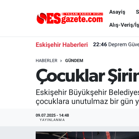
Asayiş
S
Asayiş
Yaşam
Eskişehir Nöbetçi Eczaneler
Alış-Veriş/İ
Spor
Afyonkarahisar
Eskişehir Hava Durumu
Eskişehir Haberleri
22:46
Deprem Güvenl
Siyaset
Eğitim
Eskişehir Trafik Yoğunluk Haritası
HABERLER
GÜNDEM
Çocuklar Şiri
Gündem
Eskişehirspor Arşivi
Süper Lig Puan Durumu ve Fikstür
Türkiye
Eskişehir Arşivi
Tüm Manşetler
Eskişehir Büyükşehir Belediye
çocuklara unutulmaz bir gün y
Dünya
Röportaj
Son Dakika Haberleri
09.07.2025 - 14:48
Sağlık
Ekonomi
Haber Arşivi
YAYINLANMA
Alış-Veriş/İş dünyası
Kültür Sanat