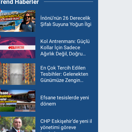
Trend Haberler
İnönü’nün 26 Derecelik
Şifalı Suyuna Yoğun İlgi
Kol Antrenmanı: Güçlü
Kollar İçin Sadece
Ağırlık Değil, Doğru
Yaklaşım Gerekir
En Çok Tercih Edilen
Tesbihler: Gelenekten
Günümüze Zengin
Çeşitlilik
Efsane tesislerde yeni
dönem
CHP Eskişehir’de yeni il
yönetimi göreve