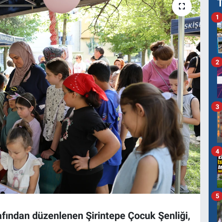
1
2
3
4
5
afından düzenlenen Şirintepe Çocuk Şenliği,