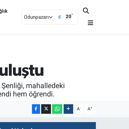
ğlık
°
20
Odunpazarı
buluştu
 Şenliği, mahalledeki
endi hem öğrendi.
-
+
A
A