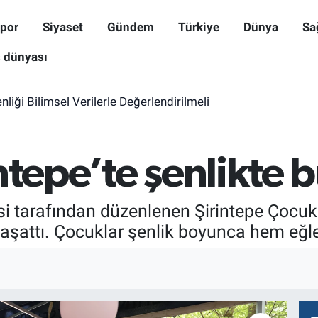
por
Siyaset
Gündem
Türkiye
Dünya
Sa
ş dünyası
iği Bilimsel Verilerle Değerlendirilmeli
ntepe’te şenlikte 
si tarafından düzenlenen Şirintepe Çocuk
aşattı. Çocuklar şenlik boyunca hem eğl