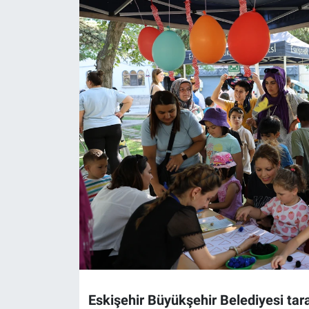
Politika
Bilecik
Kütahya
Gezi
Genel
Çevre
Yerel
Magazin
Eskişehir Büyükşehir Belediyesi tar
Bilim ve Teknoloji