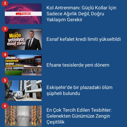
2
Kol Antrenmanı: Güçlü Kollar İçin
Sadece Ağırlık Değil, Doğru
Yaklaşım Gerekir
3
Esnaf kefalet kredi limiti yükseltildi
4
Efsane tesislerde yeni dönem
5
Eskişehir'de bir plazadaki ölüm
şüpheli bulundu
6
En Çok Tercih Edilen Tesbihler:
Gelenekten Günümüze Zengin
Çeşitlilik