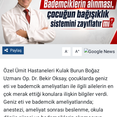
Politika
Bilecik
Kütahya
Gezi
Paylaş
-
+
A
A
Genel
Özel Ümit Hastaneleri Kulak Burun Boğaz
Çevre
Uzmanı Op. Dr. Bekir Oksay, çocuklarda geniz
eti ve bademcik ameliyatları ile ilgili ailelerin en
Yerel
çok merak ettiği konulara ilişkin bilgiler verdi.
Geniz eti ve bademcik ameliyatlarında;
Magazin
anestezi, ameliyat sonrası beslenme, okula
Bilim ve Teknoloji