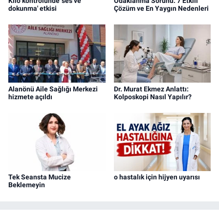
Kilo kontrolünde 'ses ve
Odaklanma Sorunu: 7 Etkili
dokunma' etkisi
Çözüm ve En Yaygın Nedenleri
Alanönü Aile Sağlığı Merkezi
Dr. Murat Ekmez Anlattı:
hizmete açıldı
Kolposkopi Nasıl Yapılır?
Tek Seansta Mucize
o hastalık için hijyen uyarısı
Beklemeyin