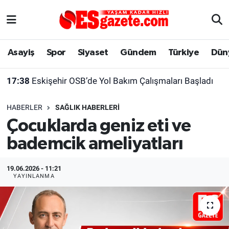
Asayiş
Yaşam
Eskişehir Nöbetçi Eczaneler
Asayiş
Spor
Siyaset
Gündem
Türkiye
Dün
Spor
Afyonkarahisar
Eskişehir Hava Durumu
17:38
Eskişehir OSB’de Yol Bakım Çalışmaları Başladı
Siyaset
Eğitim
Eskişehir Trafik Yoğunluk Haritası
HABERLER
SAĞLIK HABERLERI
Gündem
Eskişehirspor Arşivi
Süper Lig Puan Durumu ve Fikstür
Çocuklarda geniz eti ve
bademcik ameliyatları
Türkiye
Eskişehir Arşivi
Tüm Manşetler
Dünya
Röportaj
Son Dakika Haberleri
19.06.2026 - 11:21
YAYINLANMA
Sağlık
Ekonomi
Haber Arşivi
Alış-Veriş/İş dünyası
Kültür Sanat