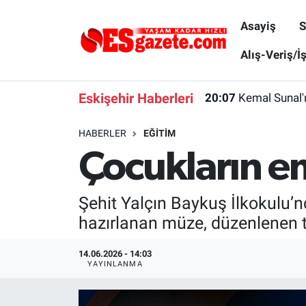
Asayiş
S
Asayiş
Yaşam
Eskişehir Nöbetçi Eczaneler
Alış-Veriş/İ
Spor
Afyonkarahisar
Eskişehir Hava Durumu
Eskişehir Haberleri
20:07
Kemal Sunal'
Siyaset
Eğitim
Eskişehir Trafik Yoğunluk Haritası
HABERLER
EĞITIM
Çocukların 
Gündem
Eskişehirspor Arşivi
Süper Lig Puan Durumu ve Fikstür
Türkiye
Eskişehir Arşivi
Tüm Manşetler
Şehit Yalçın Baykuş İlkokulu’
hazırlanan müze, düzenlenen tö
Dünya
Röportaj
Son Dakika Haberleri
14.06.2026 - 14:03
Sağlık
Ekonomi
Haber Arşivi
YAYINLANMA
Alış-Veriş/İş dünyası
Kültür Sanat