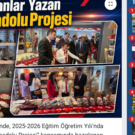
1
2
3
4
5
inde, 2025-2026 Eğitim Öğretim Yılı’nda