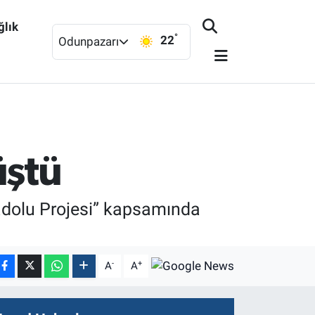
ğlık
°
22
Odunpazarı
üştü
nadolu Projesi” kapsamında
-
+
A
A