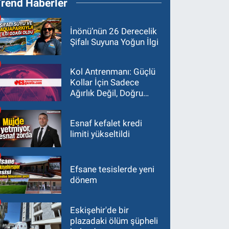
Trend Haberler
İnönü’nün 26 Derecelik
Şifalı Suyuna Yoğun İlgi
Kol Antrenmanı: Güçlü
Kollar İçin Sadece
Ağırlık Değil, Doğru
Yaklaşım Gerekir
Esnaf kefalet kredi
limiti yükseltildi
Efsane tesislerde yeni
dönem
Eskişehir'de bir
plazadaki ölüm şüpheli