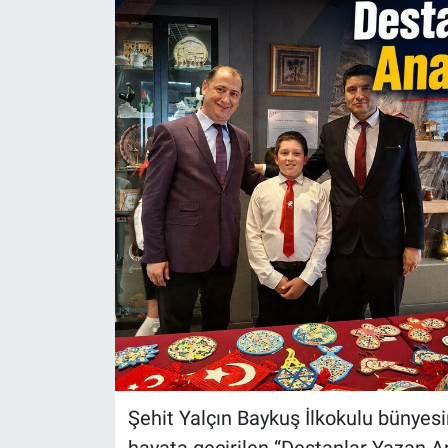
Politika
Bilecik
Kütahya
Gezi
Genel
Çevre
Yerel
Magazin
Şehit Yalçın Baykuş İlkokulu bünyes
Bilim ve Teknoloji