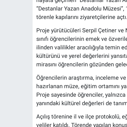
hayata geçirilen “Destanlar Yazan 
“Destanlar Yazan Anadolu Müzesi”, 
törenle kapılarını ziyaretçilerine açtı
Proje yürütücüleri Serpil Çetiner ve
sınıfı öğrencilerinin emek ve özveril
ilinden valilikler aracılığıyla temin ed
kültürünü ve yerel değerlerini yansı
mirasını öğrencilerin gözünden gele
Öğrencilerin araştırma, inceleme ve 
hazırlanan müze, eğitim ortamını y
Proje sayesinde öğrenciler, yalnızca k
yanındaki kültürel değerleri de tanı
Açılış törenine il ve ilçe protokolü, 
veliler katıldı. Törende yapılan kon