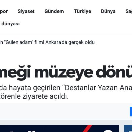
por
Siyaset
Gündem
Türkiye
Dünya
Sa
ş dünyası
ın "Gülen adam" filmi Ankara'da gerçek oldu
emeği müzeye dön
nda hayata geçirilen “Destanlar Yazan A
renle ziyarete açıldı.