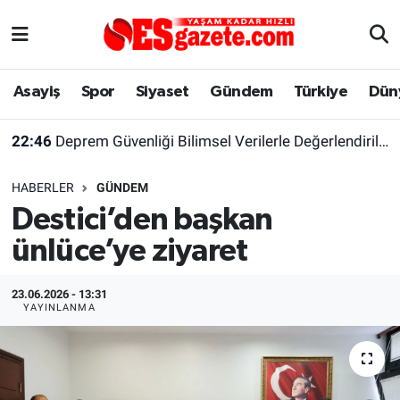
Asayiş
Yaşam
Eskişehir Nöbetçi Eczaneler
Asayiş
Spor
Siyaset
Gündem
Türkiye
Dün
Spor
Afyonkarahisar
Eskişehir Hava Durumu
22:46
Deprem Güvenliği Bilimsel Verilerle Değerlendirilmeli
Siyaset
Eğitim
Eskişehir Trafik Yoğunluk Haritası
HABERLER
GÜNDEM
Gündem
Eskişehirspor Arşivi
Süper Lig Puan Durumu ve Fikstür
Destici’den başkan
ünlüce’ye ziyaret
Türkiye
Eskişehir Arşivi
Tüm Manşetler
Dünya
Röportaj
Son Dakika Haberleri
23.06.2026 - 13:31
YAYINLANMA
Sağlık
Ekonomi
Haber Arşivi
Alış-Veriş/İş dünyası
Kültür Sanat