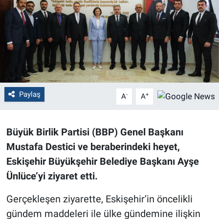
Politika
Bilecik
Kütahya
Gezi
Paylaş
-
+
A
A
Genel
Büyük Birlik Partisi (BBP) Genel Başkanı
Çevre
Mustafa Destici ve beraberindeki heyet,
Eskişehir Büyükşehir Belediye Başkanı Ayşe
Yerel
Ünlüce’yi ziyaret etti.
Magazin
Gerçekleşen ziyarette, Eskişehir’in öncelikli
gündem maddeleri ile ülke gündemine ilişkin
Bilim ve Teknoloji