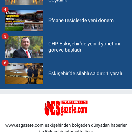
4
Efsane tesislerde yeni dönem
5
CHP Eskişehir’de yeni il yönetimi
göreve başladı
6
Eskişehir’de silahlı saldırı: 1 yaralı
www.esgazete.com eskişehir'den bölgeden dünyadan haberler
ile Eskişehir internette lider