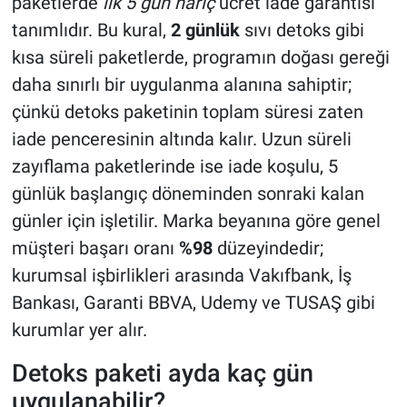
paketlerde
ilk 5 gün hariç
ücret iade garantisi
tanımlıdır. Bu kural,
2 günlük
sıvı detoks gibi
kısa süreli paketlerde, programın doğası gereği
daha sınırlı bir uygulanma alanına sahiptir;
çünkü detoks paketinin toplam süresi zaten
iade penceresinin altında kalır. Uzun süreli
zayıflama paketlerinde ise iade koşulu, 5
günlük başlangıç döneminden sonraki kalan
günler için işletilir. Marka beyanına göre genel
müşteri başarı oranı
%98
düzeyindedir;
kurumsal işbirlikleri arasında Vakıfbank, İş
Bankası, Garanti BBVA, Udemy ve TUSAŞ gibi
kurumlar yer alır.
Detoks paketi ayda kaç gün
uygulanabilir?