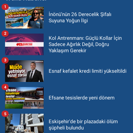
1
İnönü’nün 26 Derecelik Şifalı
Suyuna Yoğun İlgi
2
Kol Antrenmanı: Güçlü Kollar İçin
Sadece Ağırlık Değil, Doğru
Yaklaşım Gerekir
3
Esnaf kefalet kredi limiti yükseltildi
4
Efsane tesislerde yeni dönem
5
Eskişehir'de bir plazadaki ölüm
şüpheli bulundu