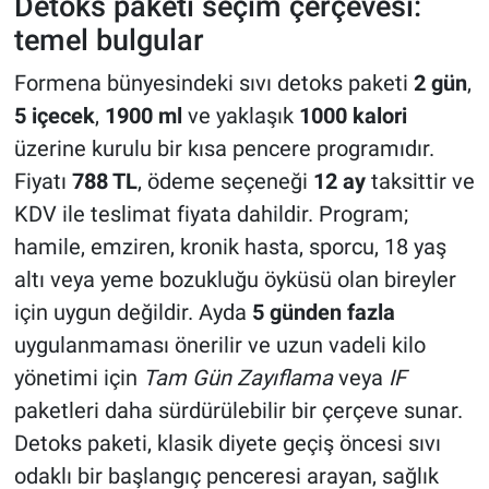
Detoks paketi seçim çerçevesi:
temel bulgular
Formena bünyesindeki sıvı detoks paketi
2 gün
,
5 içecek
,
1900 ml
ve yaklaşık
1000 kalori
üzerine kurulu bir kısa pencere programıdır.
Fiyatı
788 TL
, ödeme seçeneği
12 ay
taksittir ve
KDV ile teslimat fiyata dahildir. Program;
hamile, emziren, kronik hasta, sporcu, 18 yaş
altı veya yeme bozukluğu öyküsü olan bireyler
için uygun değildir. Ayda
5 günden fazla
uygulanmaması önerilir ve uzun vadeli kilo
yönetimi için
Tam Gün Zayıflama
veya
IF
paketleri daha sürdürülebilir bir çerçeve sunar.
Detoks paketi, klasik diyete geçiş öncesi sıvı
odaklı bir başlangıç penceresi arayan, sağlık