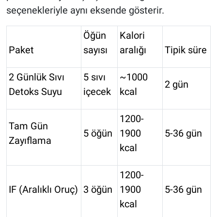
seçenekleriyle aynı eksende gösterir.
Öğün
Kalori
Paket
sayısı
aralığı
Tipik süre
2 Günlük Sıvı
5 sıvı
~1000
2 gün
Detoks Suyu
içecek
kcal
1200-
Tam Gün
5 öğün
1900
5-36 gün
Zayıflama
kcal
1200-
IF (Aralıklı Oruç)
3 öğün
1900
5-36 gün
kcal