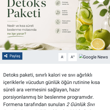
Politika
Bilecik
Kütahya
Gezi
Paylaş
-
+
A
A
Genel
Çevre
Detoks paketi, sınırlı kalori ve sıvı ağırlıklı
içeriklerle vücudun günlük öğün rutinine kısa
Yerel
süreli ara vermesini sağlayan, hazır
Magazin
porsiyonlanmış bir beslenme programıdır.
Formena tarafından sunulan
2 Günlük Sıvı
Bilim ve Teknoloji