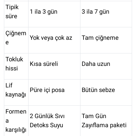
Tipik
1 ila 3 gün
3 ila 7 gün
süre
Çiğnem
Yok veya çok az
Tam çiğneme
e
Tokluk
Kısa süreli
Daha uzun
hissi
Lif
Püre içi posa
Bütün sebze
kaynağı
Formen
2 Günlük Sıvı
Tam Gün
a
Detoks Suyu
Zayıflama paketi
karşılığı