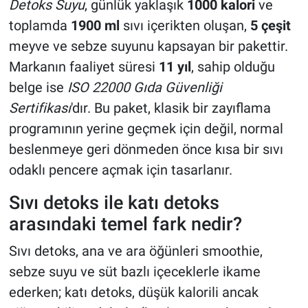
Detoks Suyu
, günlük yaklaşık
1000 kalori
ve
toplamda
1900 ml
sıvı içerikten oluşan,
5 çeşit
meyve ve sebze suyunu kapsayan bir pakettir.
Markanın faaliyet süresi
11 yıl
, sahip olduğu
belge ise
ISO 22000 Gıda Güvenliği
Sertifikası
'dır. Bu paket, klasik bir zayıflama
programının yerine geçmek için değil, normal
beslenmeye geri dönmeden önce kısa bir sıvı
odaklı pencere açmak için tasarlanır.
Sıvı detoks ile katı detoks
arasındaki temel fark nedir?
Sıvı detoks, ana ve ara öğünleri smoothie,
sebze suyu ve süt bazlı içeceklerle ikame
ederken; katı detoks, düşük kalorili ancak