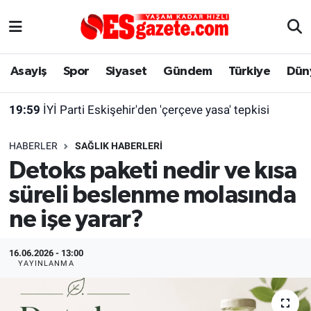
Asayiş
Yaşam
Eskişehir Nöbetçi Eczaneler
Asayiş
Spor
Siyaset
Gündem
Türkiye
Dün
19:59
İYİ Parti Eskişehir'den 'çerçeve yasa' tepkisi
Spor
Afyonkarahisar
Eskişehir Hava Durumu
17:27
Endüstriyel Soğutma Sistemlerinde Doğru Chiller Kapasitesi Nasıl Hesaplanır?
Siyaset
Eğitim
Eskişehir Trafik Yoğunluk Haritası
HABERLER
SAĞLIK HABERLERI
Gündem
Eskişehirspor Arşivi
Süper Lig Puan Durumu ve Fikstür
Detoks paketi nedir ve kısa
süreli beslenme molasında
Türkiye
Eskişehir Arşivi
Tüm Manşetler
ne işe yarar?
Dünya
Röportaj
Son Dakika Haberleri
16.06.2026 - 13:00
Sağlık
Ekonomi
Haber Arşivi
YAYINLANMA
Alış-Veriş/İş dünyası
Kültür Sanat