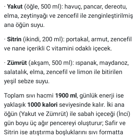
·
Yakut
(öğle, 500 ml): havuç, pancar, dereotu,
elma, zeytinyağı ve zencefil ile zenginleştirilmiş
ana öğün suyu.
·
Sitrin
(ikindi, 200 ml): portakal, armut, zencefil
ve nane içerikli C vitamini odaklı içecek.
·
Zümrüt
(akşam, 500 ml): ıspanak, maydanoz,
salatalık, elma, zencefil ve limon ile bitirilen
yeşil sebze suyu.
Toplam sıvı hacmi
1900 ml
, günlük enerji ise
yaklaşık
1000 kalori
seviyesinde kalır. İki ana
öğün (Yakut ve Zümrüt) ile sabah içeceği (İnci)
gün boyu üç ağır pencereyi oluşturur; Safir ve
Sitrin ise atıştırma boşluklarını sıvı formatta