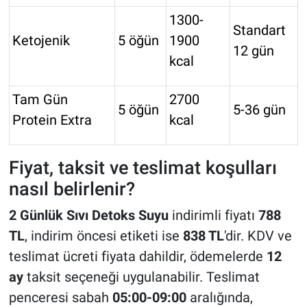
1300-
Standart
Ketojenik
5 öğün
1900
12 gün
kcal
Tam Gün
2700
5 öğün
5-36 gün
Protein Extra
kcal
Fiyat, taksit ve teslimat koşulları
nasıl belirlenir?
2 Günlük Sıvı Detoks Suyu
indirimli fiyatı
788
TL
, indirim öncesi etiketi ise
838 TL
'dir. KDV ve
teslimat ücreti fiyata dahildir, ödemelerde
12
ay
taksit seçeneği uygulanabilir. Teslimat
penceresi sabah
05:00-09:00
aralığında,