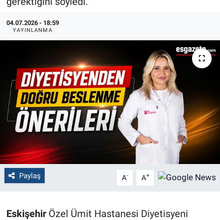
gerektiğini söyledi.
Politika
04.07.2026 - 18:59
YAYINLANMA
Bilecik
Kütahya
Gezi
Genel
Çevre
Yerel
Paylaş
-
+
A
A
Magazin
Eskişehir
Özel Ümit Hastanesi Diyetisyeni
Bilim ve Teknoloji