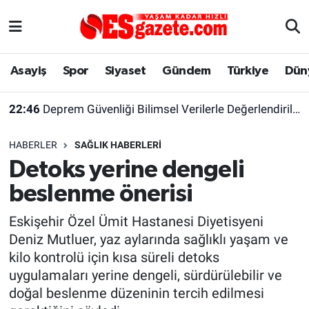
Asayiş
Yaşam
Eskişehir Nöbetçi Eczaneler
Asayiş
Spor
Siyaset
Gündem
Türkiye
Dün
Spor
Afyonkarahisar
Eskişehir Hava Durumu
22:46
Deprem Güvenliği Bilimsel Verilerle Değerlendirilmeli
Siyaset
Eğitim
Eskişehir Trafik Yoğunluk Haritası
HABERLER
SAĞLIK HABERLERI
Gündem
Eskişehirspor Arşivi
Süper Lig Puan Durumu ve Fikstür
Detoks yerine dengeli
beslenme önerisi
Türkiye
Eskişehir Arşivi
Tüm Manşetler
Eskişehir Özel Ümit Hastanesi Diyetisyeni
Dünya
Röportaj
Son Dakika Haberleri
Deniz Mutluer, yaz aylarında sağlıklı yaşam ve
kilo kontrolü için kısa süreli detoks
Sağlık
Ekonomi
Haber Arşivi
uygulamaları yerine dengeli, sürdürülebilir ve
doğal beslenme düzeninin tercih edilmesi
Alış-Veriş/İş dünyası
Kültür Sanat