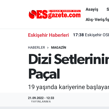
Asayiş
S
Asayiş
Yaşam
Eskişehir Nöbetçi Eczaneler
Alış-Veriş/İ
Spor
Afyonkarahisar
Eskişehir Hava Durumu
Eskişehir Haberleri
17:38
Eskişehir OS
Siyaset
Eğitim
Eskişehir Trafik Yoğunluk Haritası
HABERLER
MAGAZIN
Dizi Setlerin
Gündem
Eskişehirspor Arşivi
Süper Lig Puan Durumu ve Fikstür
Türkiye
Eskişehir Arşivi
Tüm Manşetler
Paçal
Dünya
Röportaj
Son Dakika Haberleri
19 yaşında kariyerine başlayan
Sağlık
Ekonomi
Haber Arşivi
21.09.2022 - 12:33
YAYINLANMA
Alış-Veriş/İş dünyası
Kültür Sanat