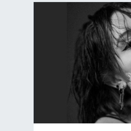
Politika
Bilecik
Kütahya
Gezi
Genel
Çevre
Yerel
Magazin
Bilim ve Teknoloji