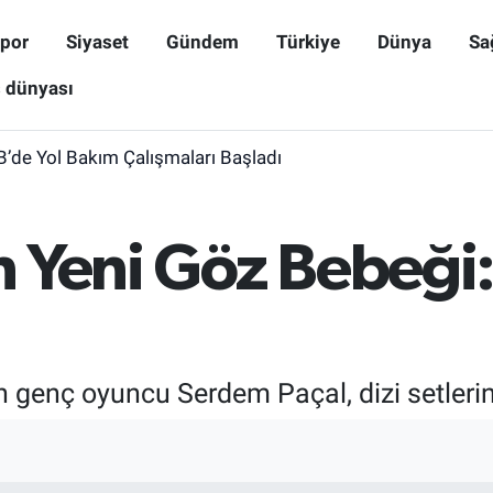
por
Siyaset
Gündem
Türkiye
Dünya
Sa
ş dünyası
B’de Yol Bakım Çalışmaları Başladı
in Yeni Göz Bebeğ
 genç oyuncu Serdem Paçal, dizi setlerini