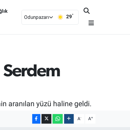
ğlık
°
29
Odunpazarı
i: Serdem
n aranılan yüzü haline geldi.
-
+
A
A