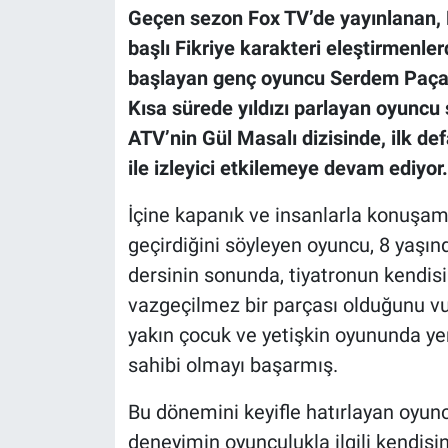
Geçen sezon Fox TV’de yayınlanan, 
başlı Fikriye karakteri eleştirmenle
başlayan genç oyuncu Serdem Paçal, d
Kısa sürede yıldızı parlayan oyuncu
ATV’nin Gül Masalı dizisinde, ilk de
ile izleyici etkilemeye devam ediyor.
İçine kapanık ve insanlarla konuşam
geçirdiğini söyleyen oyuncu, 8 yaşınd
dersinin sonunda, tiyatronun kendisi i
vazgeçilmez bir parçası olduğunu vu
yakın çocuk ve yetişkin oyununda yer 
sahibi olmayı başarmış.
Bu dönemini keyifle hatırlayan oyunc
deneyimin oyunculukla ilgili kendisin