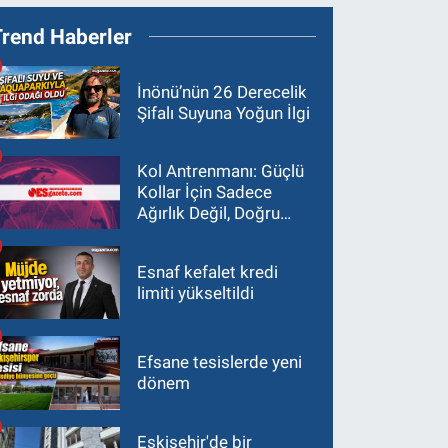
Trend Haberler
İnönü’nün 26 Derecelik
Şifalı Suyuna Yoğun İlgi
Kol Antrenmanı: Güçlü
Kollar İçin Sadece
Ağırlık Değil, Doğru
Yaklaşım Gerekir
Esnaf kefalet kredi
limiti yükseltildi
Efsane tesislerde yeni
dönem
Eskişehir'de bir