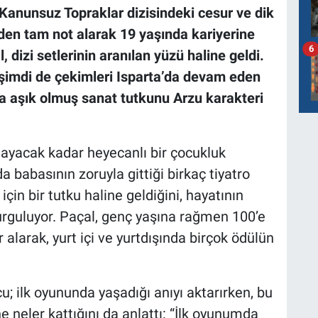
Kanunsuz Topraklar dizisindeki cesur ve dik
rden tam not alarak 19 yaşında kariyerine
6
izi setlerinin aranılan yüzü haline geldi.
 şimdi de çekimleri Isparta’da devam eden
fa aşık olmuş sanat tutkunu Arzu karakteri
ayacak kadar heyecanlı bir çocukluk
a babasının zoruyla gittiği birkaç tiyatro
çin bir tutku haline geldiğini, hayatının
rguluyor. Paçal, genç yaşına rağmen 100’e
alarak, yurt içi ve yurtdışında birçok ödülün
u; ilk oyununda yaşadığı anıyı aktarırken, bu
e neler kattığını da anlattı: “İlk oyunumda