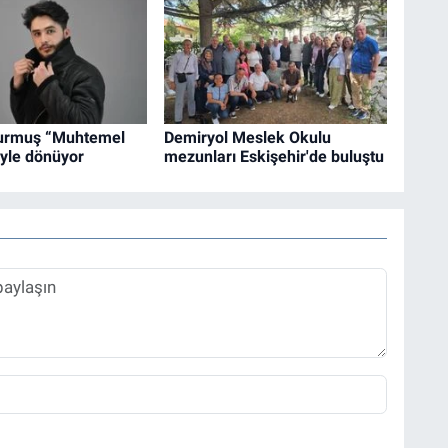
urmuş “Muhtemel
Demiryol Meslek Okulu
iyle dönüyor
mezunları Eskişehir'de buluştu