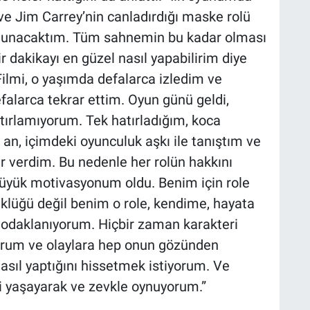
e Jim Carrey’nin canladırdığı maske rolü
ulunacaktım. Tüm sahnemin bu kadar olması
 dakikayı en güzel nasıl yapabilirim diye
lmi, o yaşımda defalarca izledim ve
falarca tekrar ettim. Oyun günü geldi,
atırlamıyorum. Tek hatırladığım, koca
 an, içimdeki oyunculuk aşkı ile tanıştım ve
 verdim. Bu nedenle her rolün hakkını
büyük motivasyonum oldu. Benim için role
üklüğü değil benim o role, kendime, hayata
daklanıyorum. Hiçbir zaman karakteri
orum ve olaylara hep onun gözünden
asıl yaptığını hissetmek istiyorum. Ve
i yaşayarak ve zevkle oynuyorum.”