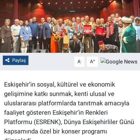
Politika
Bilecik
Kütahya
Gezi
Paylaş
-
+
A
A
Genel
Eskişehir’in sosyal, kültürel ve ekonomik
Çevre
gelişimine katkı sunmak, kenti ulusal ve
uluslararası platformlarda tanıtmak amacıyla
Yerel
faaliyet gösteren Eskişehir’in Renkleri
Platformu (ESRENK), Dünya Eskişehirliler Günü
Magazin
kapsamında özel bir konser programı
Bilim ve Teknoloji