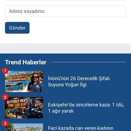
Gönder
Trend Haberler
1
İnönü’nün 26 Derecelik Şifalı
Suyuna Yoğun İlgi
2
Eskişehir’de zincirleme kaza: 1 ölü,
1 ağır yaralı
3
Feci kazada can veren kadının