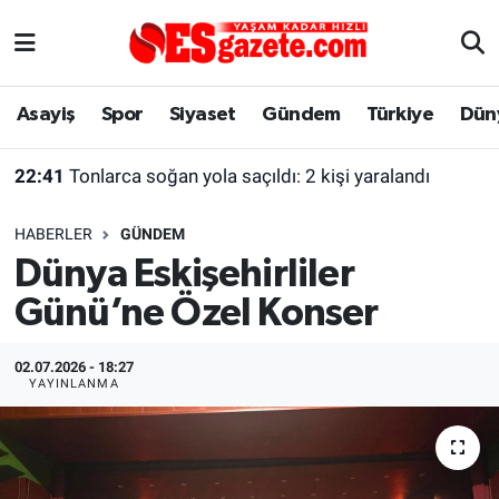
Asayiş
Yaşam
Eskişehir Nöbetçi Eczaneler
Asayiş
Spor
Siyaset
Gündem
Türkiye
Dün
Spor
Afyonkarahisar
Eskişehir Hava Durumu
22:41
Tonlarca soğan yola saçıldı: 2 kişi yaralandı
Siyaset
Eğitim
Eskişehir Trafik Yoğunluk Haritası
HABERLER
GÜNDEM
Gündem
Eskişehirspor Arşivi
Süper Lig Puan Durumu ve Fikstür
Dünya Eskişehirliler
Günü’ne Özel Konser
Türkiye
Eskişehir Arşivi
Tüm Manşetler
Dünya
Röportaj
Son Dakika Haberleri
02.07.2026 - 18:27
YAYINLANMA
Sağlık
Ekonomi
Haber Arşivi
Alış-Veriş/İş dünyası
Kültür Sanat