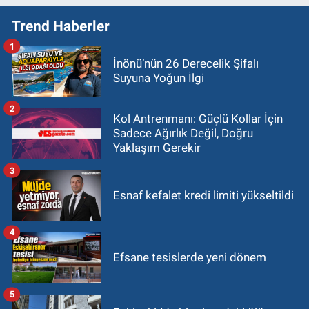
Trend Haberler
1
İnönü’nün 26 Derecelik Şifalı
Suyuna Yoğun İlgi
2
Kol Antrenmanı: Güçlü Kollar İçin
Sadece Ağırlık Değil, Doğru
Yaklaşım Gerekir
3
Esnaf kefalet kredi limiti yükseltildi
4
Efsane tesislerde yeni dönem
5