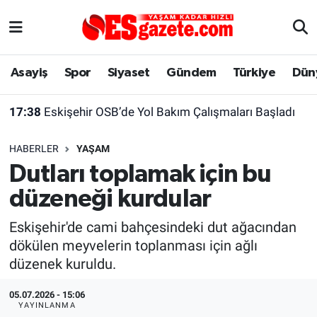
Asayiş
Yaşam
Eskişehir Nöbetçi Eczaneler
Asayiş
Spor
Siyaset
Gündem
Türkiye
Dün
Spor
Afyonkarahisar
Eskişehir Hava Durumu
17:38
Eskişehir OSB’de Yol Bakım Çalışmaları Başladı
Siyaset
Eğitim
Eskişehir Trafik Yoğunluk Haritası
HABERLER
YAŞAM
Gündem
Eskişehirspor Arşivi
Süper Lig Puan Durumu ve Fikstür
Dutları toplamak için bu
düzeneği kurdular
Türkiye
Eskişehir Arşivi
Tüm Manşetler
Eskişehir'de cami bahçesindeki dut ağacından
Dünya
Röportaj
Son Dakika Haberleri
dökülen meyvelerin toplanması için ağlı
düzenek kuruldu.
Sağlık
Ekonomi
Haber Arşivi
05.07.2026 - 15:06
Alış-Veriş/İş dünyası
Kültür Sanat
YAYINLANMA