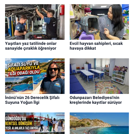
Yaşıtları yaz tatilinde onlar
Evcil hayvan sahipleri, sıcak
sanayide çıraklık öğreniyor
havaya dikkat
İnönü’nün 26 Derecelik Şifalı
Odunpazarı Belediyesi'nin
Suyuna Yoğun İlgi
kreşlerinde kayıtlar sürüyor