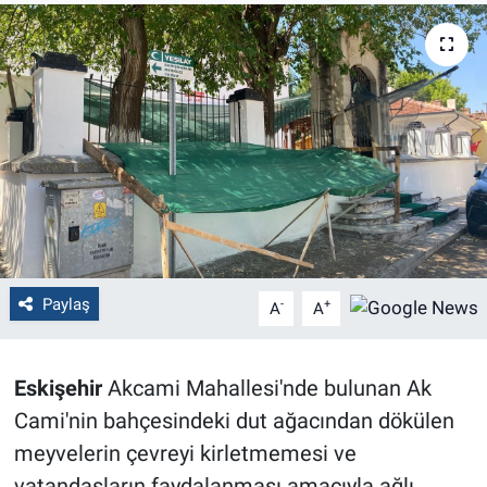
Politika
Bilecik
Kütahya
Gezi
Genel
Paylaş
-
+
A
A
Çevre
Yerel
Eskişehir
Akcami Mahallesi'nde bulunan Ak
Cami'nin bahçesindeki dut ağacından dökülen
Magazin
meyvelerin çevreyi kirletmemesi ve
Bilim ve Teknoloji
vatandaşların faydalanması amacıyla ağlı