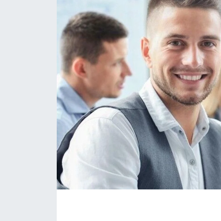
Politika
Bilecik
Kütahya
Gezi
Genel
Çevre
Yerel
Magazin
Bilim ve Teknoloji