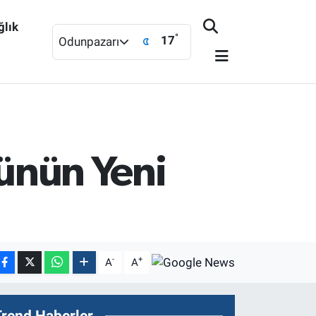
ğlık
°
17
Odunpazarı
rünün Yeni
-
+
A
A
Trend Haberler