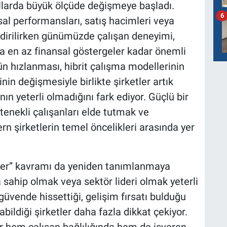
yıllarda büyük ölçüde değişmeye başladı.
6
al performansları, satış hacimleri veya
dirilirken günümüzde çalışan deneyimi,
da en az finansal göstergeler kadar önemli
ün hızlanması, hibrit çalışma modellerinin
nin değişmesiyle birlikte şirketler artık
n yeterli olmadığını fark ediyor. Güçlü bir
enekli çalışanları elde tutmak ve
n şirketlerin temel öncelikleri arasında yer
tler” kavramı da yeniden tanımlanmaya
a sahip olmak veya sektör lideri olmak yeterli
güvende hissettiği, gelişim fırsatı bulduğu
rabildiği şirketler daha fazla dikkat çekiyor.
r hem çalışan bağlılığında hem de işveren