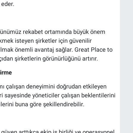
 eder.
 günümüz rekabet ortamında büyük önem
çekmek isteyen şirketler için güvenilir
lmak önemli avantaj sağlar. Great Place to
çıdan şirketlerin görünürlüğünü artırır.
tirme
şımı çalışan deneyimini doğrudan etkileyen
 sayesinde yöneticiler çalışan beklentilerini
ilerini buna göre şekillendirebilir.
üven arttıkça ekip iş birliği ve operasyonel