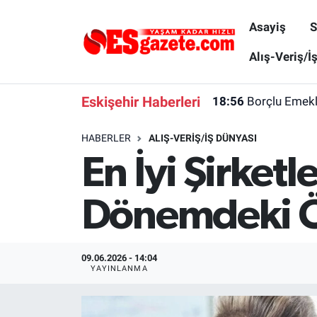
Asayiş
S
Asayiş
Yaşam
Eskişehir Nöbetçi Eczaneler
Alış-Veriş/İ
Spor
Afyonkarahisar
Eskişehir Hava Durumu
Eskişehir Haberleri
18:56
Borçlu Emekl
Siyaset
Eğitim
Eskişehir Trafik Yoğunluk Haritası
HABERLER
ALIŞ-VERIŞ/İŞ DÜNYASI
En İyi Şirket
Gündem
Eskişehirspor Arşivi
Süper Lig Puan Durumu ve Fikstür
Türkiye
Eskişehir Arşivi
Tüm Manşetler
Dönemdeki 
Dünya
Röportaj
Son Dakika Haberleri
09.06.2026 - 14:04
Sağlık
Ekonomi
Haber Arşivi
YAYINLANMA
Alış-Veriş/İş dünyası
Kültür Sanat