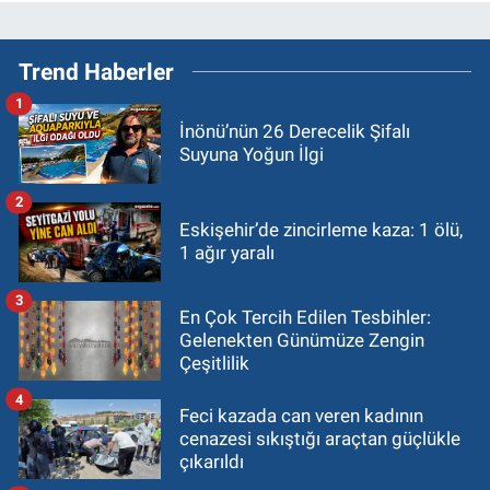
Trend Haberler
1
İnönü’nün 26 Derecelik Şifalı
Suyuna Yoğun İlgi
2
Eskişehir’de zincirleme kaza: 1 ölü,
1 ağır yaralı
3
En Çok Tercih Edilen Tesbihler:
Gelenekten Günümüze Zengin
Çeşitlilik
4
Feci kazada can veren kadının
cenazesi sıkıştığı araçtan güçlükle
çıkarıldı