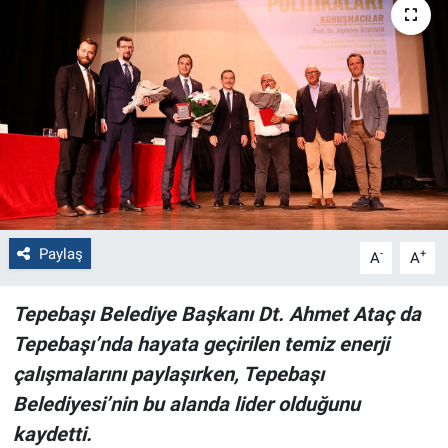
Politika
Bilecik
Kütahya
Gezi
Genel
Paylaş
-
+
A
A
Çevre
Tepebaşı Belediye Başkanı Dt. Ahmet Ataç da
Tepebaşı’nda hayata geçirilen temiz enerji
Yerel
çalışmalarını paylaşırken, Tepebaşı
Magazin
Belediyesi’nin bu alanda lider olduğunu
kaydetti.
Bilim ve Teknoloji