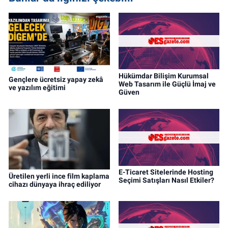
Hükümdar Bilişim Kurumsal
Gençlere ücretsiz yapay zekâ
Web Tasarım ile Güçlü İmaj ve
ve yazılım eğitimi
Güven
E-Ticaret Sitelerinde Hosting
Üretilen yerli ince film kaplama
Seçimi Satışları Nasıl Etkiler?
cihazı dünyaya ihraç ediliyor