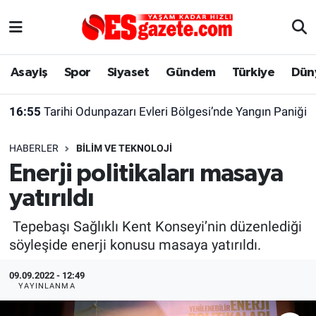
Asayiş
Yaşam
Eskişehir Nöbetçi Eczaneler
Asayiş
Spor
Siyaset
Gündem
Türkiye
Dün
Spor
Afyonkarahisar
Eskişehir Hava Durumu
16:55
Tarihi Odunpazarı Evleri Bölgesi’nde Yangın Paniği
Siyaset
Eğitim
Eskişehir Trafik Yoğunluk Haritası
HABERLER
BILIM VE TEKNOLOJI
Gündem
Eskişehirspor Arşivi
Süper Lig Puan Durumu ve Fikstür
Enerji politikaları masaya
yatırıldı
Türkiye
Eskişehir Arşivi
Tüm Manşetler
Tepebaşı Sağlıklı Kent Konseyi’nin düzenlediği
Dünya
Röportaj
Son Dakika Haberleri
söyleşide enerji konusu masaya yatırıldı.
Sağlık
Ekonomi
Haber Arşivi
09.09.2022 - 12:49
YAYINLANMA
Alış-Veriş/İş dünyası
Kültür Sanat