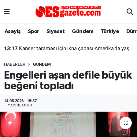
Asayiş
Yaşam
Eskişehir Nöbetçi Eczaneler
Asayiş
Spor
Siyaset
Gündem
Türkiye
Dün
Spor
Afyonkarahisar
Eskişehir Hava Durumu
13:17
Kanser taraması için ikna çabası Amerika'da yaşayan kadını şaşırttı
Siyaset
Eğitim
Eskişehir Trafik Yoğunluk Haritası
HABERLER
GÜNDEM
Gündem
Eskişehirspor Arşivi
Süper Lig Puan Durumu ve Fikstür
Engelleri aşan defile büyük
beğeni topladı
Türkiye
Eskişehir Arşivi
Tüm Manşetler
Dünya
Röportaj
Son Dakika Haberleri
14.05.2026 - 15:37
YAYINLANMA
Sağlık
Ekonomi
Haber Arşivi
Alış-Veriş/İş dünyası
Kültür Sanat