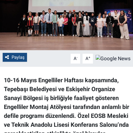
Politika
Bilecik
Kütahya
Gezi
Paylaş
-
+
A
A
Genel
10-16 Mayıs Engelliler Haftası kapsamında,
Çevre
Tepebaşı Belediyesi ve Eskişehir Organize
Sanayi Bölgesi iş birliğiyle faaliyet gösteren
Yerel
Engelliler Montaj Atölyesi tarafından anlamlı bir
defile programı düzenlendi. Özel EOSB Mesleki
Magazin
ve Teknik Anadolu Lisesi Konferans Salonu’nda
Bilim ve Teknoloji