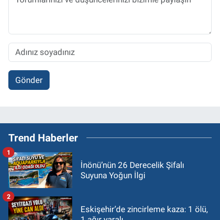
Gönder
Trend Haberler
1
İnönü’nün 26 Derecelik Şifalı
Suyuna Yoğun İlgi
2
Eskişehir’de zincirleme kaza: 1 ölü,
1 ağır yaralı