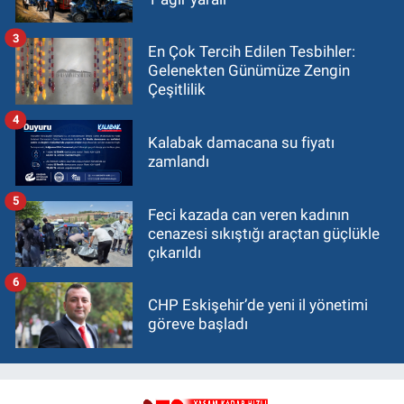
3
En Çok Tercih Edilen Tesbihler:
Gelenekten Günümüze Zengin
Çeşitlilik
4
Kalabak damacana su fiyatı
zamlandı
5
Feci kazada can veren kadının
cenazesi sıkıştığı araçtan güçlükle
çıkarıldı
6
CHP Eskişehir’de yeni il yönetimi
göreve başladı