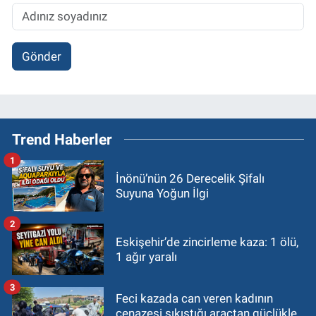
Gönder
Trend Haberler
1
İnönü’nün 26 Derecelik Şifalı
Suyuna Yoğun İlgi
2
Eskişehir’de zincirleme kaza: 1 ölü,
1 ağır yaralı
3
Feci kazada can veren kadının
cenazesi sıkıştığı araçtan güçlükle