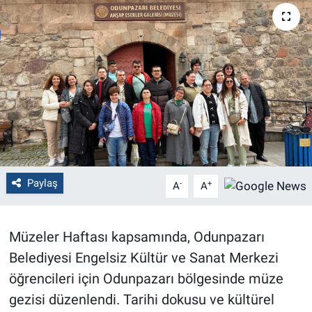
Politika
Bilecik
Kütahya
Gezi
Genel
Paylaş
-
+
A
A
Çevre
Müzeler Haftası kapsamında, Odunpazarı
Yerel
Belediyesi Engelsiz Kültür ve Sanat Merkezi
Magazin
öğrencileri için Odunpazarı bölgesinde müze
gezisi düzenlendi. Tarihi dokusu ve kültürel
Bilim ve Teknoloji