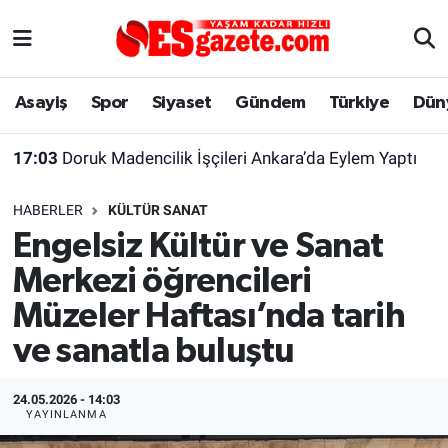
Asayiş
Yaşam
Eskişehir Nöbetçi Eczaneler
Asayiş
Spor
Siyaset
Gündem
Türkiye
Dün
Spor
Afyonkarahisar
Eskişehir Hava Durumu
17:03
Doruk Madencilik İşçileri Ankara’da Eylem Yaptı
Siyaset
Eğitim
Eskişehir Trafik Yoğunluk Haritası
HABERLER
KÜLTÜR SANAT
Gündem
Eskişehirspor Arşivi
Süper Lig Puan Durumu ve Fikstür
Engelsiz Kültür ve Sanat
Merkezi öğrencileri
Türkiye
Eskişehir Arşivi
Tüm Manşetler
Müzeler Haftası’nda tarih
Dünya
Röportaj
Son Dakika Haberleri
ve sanatla buluştu
Sağlık
Ekonomi
Haber Arşivi
24.05.2026 - 14:03
YAYINLANMA
Alış-Veriş/İş dünyası
Kültür Sanat