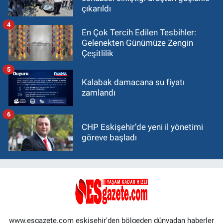
çıkarıldı
4
En Çok Tercih Edilen Tesbihler:
Gelenekten Günümüze Zengin
Çeşitlilik
5
Kalabak damacana su fiyatı
zamlandı
6
CHP Eskişehir’de yeni il yönetimi
göreve başladı
www.esgazete.com eskişehir'den bölgeden dünyadan haberler