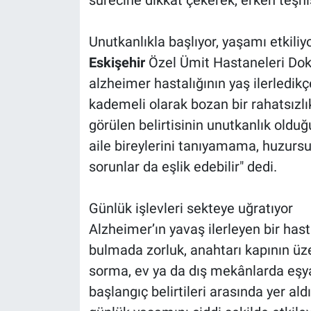
sürecine dikkat çekerek, erken teşh
Unutkanlıkla başlıyor, yaşamı etkiliy
Eskişehir
Özel Ümit Hastaneleri Dokt
alzheimer hastalığının yaş ilerledikçe
kademeli olarak bozan bir rahatsızlık
görülen belirtisinin unutkanlık oldu
aile bireylerini tanıyamama, huzursu
sorunlar da eşlik edebilir" dedi.
Günlük işlevleri sekteye uğratıyor
Alzheimer’ın yavaş ilerleyen bir hast
bulmada zorluk, anahtarı kapının üze
sorma, ev ya da dış mekânlarda eşya
başlangıç belirtileri arasında yer ald