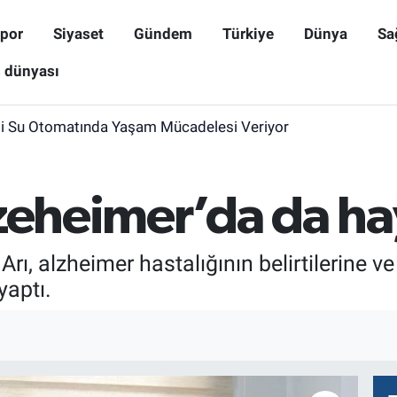
por
Siyaset
Gündem
Türkiye
Dünya
Sa
ş dünyası
i Su Otomatında Yaşam Mücadelesi Veriyor
lzeheimer’da da h
ı, alzheimer hastalığının belirtilerine ve
yaptı.