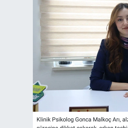
Politika
Bilecik
Kütahya
Gezi
Genel
Çevre
Yerel
Magazin
Klinik Psikolog Gonca Malkoç Arı, alz
Bilim ve Teknoloji