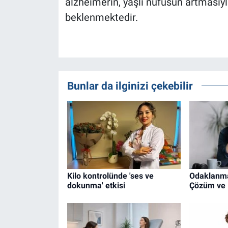
alzheimerın, yaşlı nüfusun artmasıyl
beklenmektedir.
Bunlar da ilginizi çekebilir
Kilo kontrolünde 'ses ve
Odaklanma 
dokunma' etkisi
Çözüm ve 