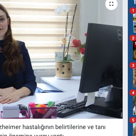
1
2
3
4
5
heimer hastalığının belirtilerine ve tanı