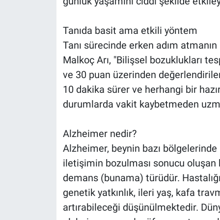
günlük yaşamını ciddi şekilde etkiley
Tanıda basit ama etkili yöntem
Tanı sürecinde erken adım atmanın 
Malkoç Arı, "Bilişsel bozuklukları t
ve 30 puan üzerinden değerlendiril
10 dakika sürer ve herhangi bir hazı
durumlarda vakit kaybetmeden uzma
Alzheimer nedir?
Alzheimer, beynin bazı bölgelerinde 
iletişimin bozulması sonucu oluşan bi
demans (bunama) türüdür. Hastalığı
genetik yatkınlık, ileri yaş, kafa trav
artırabileceği düşünülmektedir. Dün