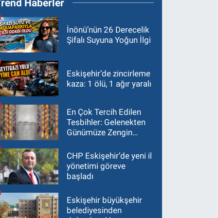
Trend Haberler
İnönü’nün 26 Derecelik
Şifalı Suyuna Yoğun İlgi
Eskişehir’de zincirleme
kaza: 1 ölü, 1 ağır yaralı
En Çok Tercih Edilen
Tesbihler: Gelenekten
Günümüze Zengin
Çeşitlilik
CHP Eskişehir’de yeni il
yönetimi göreve
başladı
Eskişehir büyükşehir
belediyesinden