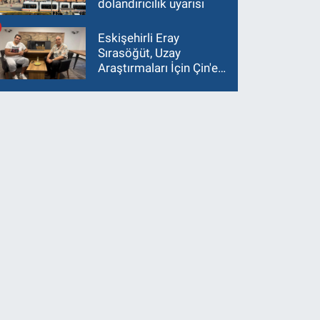
dolandırıcılık uyarısı
Eskişehirli Eray
Sırasöğüt, Uzay
Araştırmaları İçin Çin'e
Gidiyor