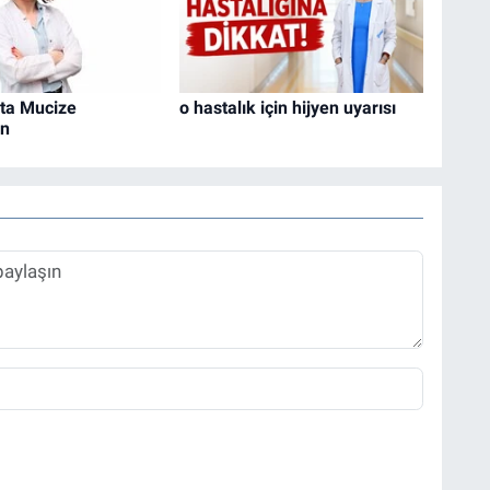
ta Mucize
o hastalık için hijyen uyarısı
in