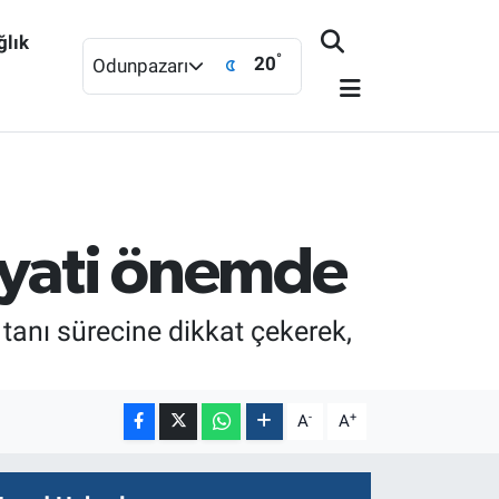
ğlık
°
20
Odunpazarı
ayati önemde
 tanı sürecine dikkat çekerek,
-
+
A
A