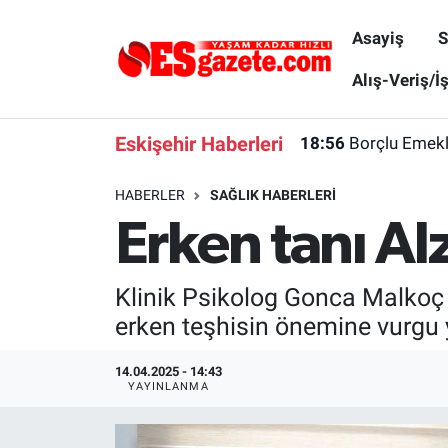
Asayiş
S
Asayiş
Yaşam
Eskişehir Nöbetçi Eczaneler
Alış-Veriş/İ
Spor
Afyonkarahisar
Eskişehir Hava Durumu
Eskişehir Haberleri
18:56
Borçlu Emekl
Siyaset
Eğitim
Eskişehir Trafik Yoğunluk Haritası
HABERLER
SAĞLIK HABERLERI
Erken tanı A
Gündem
Eskişehirspor Arşivi
Süper Lig Puan Durumu ve Fikstür
Türkiye
Eskişehir Arşivi
Tüm Manşetler
Klinik Psikolog Gonca Malkoç Ar
erken teşhisin önemine vurgu 
Dünya
Röportaj
Son Dakika Haberleri
14.04.2025 - 14:43
Sağlık
Ekonomi
Haber Arşivi
YAYINLANMA
Alış-Veriş/İş dünyası
Kültür Sanat