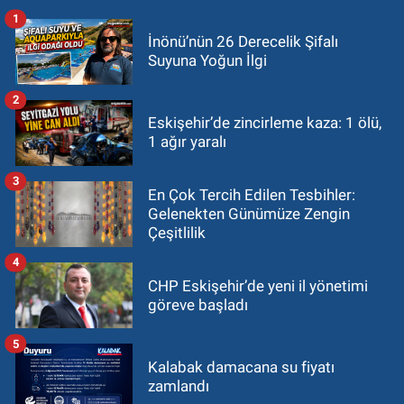
1
İnönü’nün 26 Derecelik Şifalı
Suyuna Yoğun İlgi
2
Eskişehir’de zincirleme kaza: 1 ölü,
1 ağır yaralı
3
En Çok Tercih Edilen Tesbihler:
Gelenekten Günümüze Zengin
Çeşitlilik
4
CHP Eskişehir’de yeni il yönetimi
göreve başladı
5
Kalabak damacana su fiyatı
zamlandı