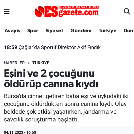
Asayiş
Yaşam
Eskişehir Nöbetçi Eczaneler
Asayiş
Spor
Siyaset
Gündem
Türkiye
Dün
Spor
Afyonkarahisar
Eskişehir Hava Durumu
18:59
Çağlar'da Sportif Direktör Akif Fındık
Siyaset
Eğitim
Eskişehir Trafik Yoğunluk Haritası
HABERLER
TÜRKIYE
Gündem
Eskişehirspor Arşivi
Süper Lig Puan Durumu ve Fikstür
Eşini ve 2 çocuğunu
öldürüp canına kıydı
Türkiye
Eskişehir Arşivi
Tüm Manşetler
Bursa’da cinnet getiren baba eşi ve uykudaki iki
Dünya
Röportaj
Son Dakika Haberleri
çocuğunu öldürdükten sonra canına kıydı. Olay
beldede şok etkisi yaşatırken, jandarma ve
Sağlık
Ekonomi
Haber Arşivi
savcılık soruşturma başlattı.
Alış-Veriş/İş dünyası
Kültür Sanat
04.11.2023 - 16:50