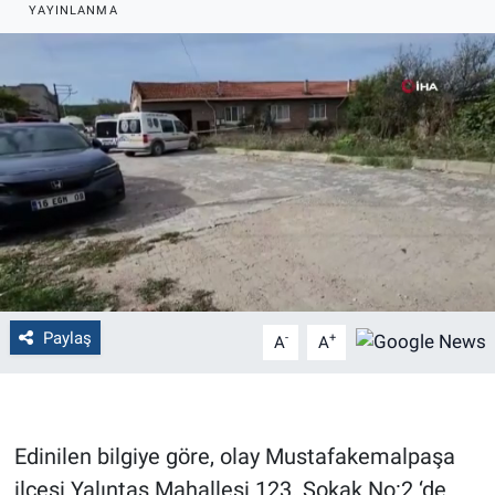
YAYINLANMA
Politika
Bilecik
Kütahya
Gezi
Genel
Çevre
Paylaş
-
+
A
A
Yerel
Magazin
Edinilen bilgiye göre, olay Mustafakemalpaşa
ilçesi Yalıntaş Mahallesi 123. Sokak No:2 ‘de
Bilim ve Teknoloji