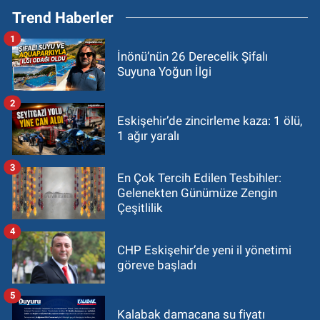
Trend Haberler
1
İnönü’nün 26 Derecelik Şifalı
Suyuna Yoğun İlgi
2
Eskişehir’de zincirleme kaza: 1 ölü,
1 ağır yaralı
3
En Çok Tercih Edilen Tesbihler:
Gelenekten Günümüze Zengin
Çeşitlilik
4
CHP Eskişehir’de yeni il yönetimi
göreve başladı
5
Kalabak damacana su fiyatı