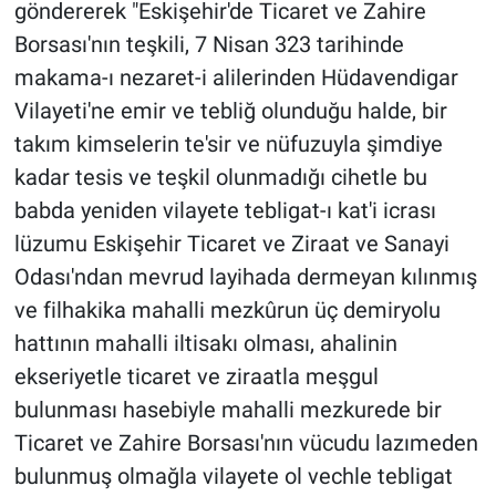
göndererek "Eskişehir'de Ticaret ve Zahire
Borsası'nın teşkili, 7 Nisan 323 tarihinde
makama-ı nezaret-i alilerinden Hüdavendigar
Vilayeti'ne emir ve tebliğ olunduğu halde, bir
takım kimselerin te'sir ve nüfuzuyla şimdiye
kadar tesis ve teşkil olunmadığı cihetle bu
babda yeniden vilayete tebligat-ı kat'i icrası
lüzumu Eskişehir Ticaret ve Ziraat ve Sanayi
Odası'ndan mevrud layihada dermeyan kılınmış
ve filhakika mahalli mezkûrun üç demiryolu
hattının mahalli iltisakı olması, ahalinin
ekseriyetle ticaret ve ziraatla meşgul
bulunması hasebiyle mahalli mezkurede bir
Ticaret ve Zahire Borsası'nın vücudu lazımeden
bulunmuş olmağla vilayete ol vechle tebligat