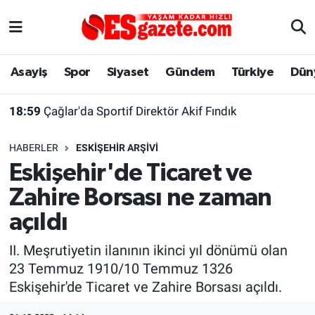
Asayiş
Yaşam
Eskişehir Nöbetçi Eczaneler
Asayiş
Spor
Siyaset
Gündem
Türkiye
Dün
Spor
Afyonkarahisar
Eskişehir Hava Durumu
18:59
Çağlar'da Sportif Direktör Akif Fındık
Siyaset
Eğitim
Eskişehir Trafik Yoğunluk Haritası
HABERLER
ESKIŞEHIR ARŞIVI
Gündem
Eskişehirspor Arşivi
Süper Lig Puan Durumu ve Fikstür
Eskişehir'de Ticaret ve
Zahire Borsası ne zaman
Türkiye
Eskişehir Arşivi
Tüm Manşetler
açıldı
Dünya
Röportaj
Son Dakika Haberleri
II. Meşrutiyetin ilanının ikinci yıl dönümü olan
23 Temmuz 1910/10 Temmuz 1326
Sağlık
Ekonomi
Haber Arşivi
Eskişehir'de Ticaret ve Zahire Borsası açıldı.
Alış-Veriş/İş dünyası
Kültür Sanat