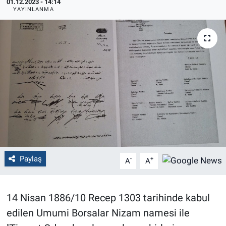
01.12.2023 - 14:14
YAYINLANMA
Politika
Bilecik
Kütahya
Gezi
Genel
Çevre
Paylaş
-
+
A
A
Yerel
14 Nisan 1886/10 Recep 1303 tarihinde kabul
Magazin
edilen Umumi Borsalar Nizam namesi ile
Bilim ve Teknoloji