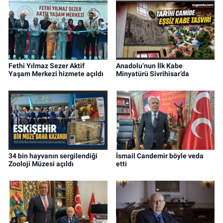
Fethi Yılmaz Sezer Aktif
Anadolu’nun İlk Kabe
Yaşam Merkezi hizmete açıldı
Minyatürü Sivrihisar’da
34 bin hayvanın sergilendiği
İsmail Candemir böyle veda
Zooloji Müzesi açıldı
etti