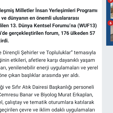
5
leşmiş Milletler İnsan Yerleşimleri Programı
 ve dünyanın en önemli uluslararası
6
edilen 13. Dünya Kentsel Forumu’na (WUF13)
ü’de gerçekleştirilen forum, 176 ülkeden 57
irdi.
Dirençli Şehirler ve Topluluklar” temasıyla
nin etkileri, afetlere karşı dayanıklı yaşam
ları, yenilenebilir enerji uygulamaları ve yerel
ne çıkan başlıklar arasında yer aldı.
ği ve Sıfır Atık Dairesi Başkanlığı personeli
 Cemresu Banar ve Biyolog Murat Erkaplan,
 çalıştay ve tematik oturumlara katılarak
geçirilen çevre ve iklim odaklı uygulamaları