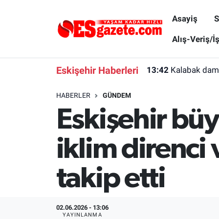
Asayiş
S
Asayiş
Yaşam
Eskişehir Nöbetçi Eczaneler
Alış-Veriş/İ
Spor
Afyonkarahisar
Eskişehir Hava Durumu
Eskişehir Haberleri
13:42
Kalabak dama
Siyaset
Eğitim
Eskişehir Trafik Yoğunluk Haritası
HABERLER
GÜNDEM
Eskişehir büy
Gündem
Eskişehirspor Arşivi
Süper Lig Puan Durumu ve Fikstür
Türkiye
Eskişehir Arşivi
Tüm Manşetler
iklim direnci
Dünya
Röportaj
Son Dakika Haberleri
takip etti
Sağlık
Ekonomi
Haber Arşivi
02.06.2026 - 13:06
Alış-Veriş/İş dünyası
Kültür Sanat
YAYINLANMA