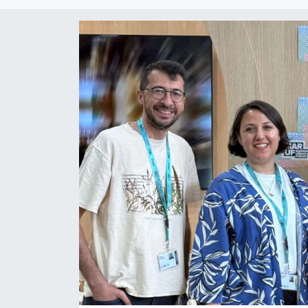
Politika
Bilecik
Kütahya
Gezi
Genel
Çevre
Yerel
Magazin
Bilim ve Teknoloji