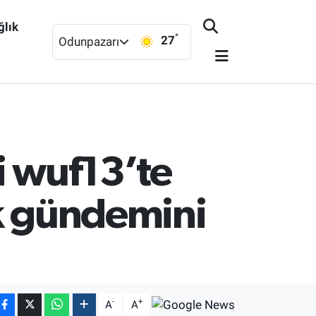
ğlık
°
27
Odunpazarı
i wuf13’te
ik gündemini
-
+
A
A