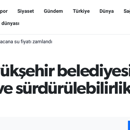
por
Siyaset
Gündem
Türkiye
Dünya
Sa
ş dünyası
cana su fiyatı zamlandı
ükşehir belediyes
 ve sürdürülebilirl