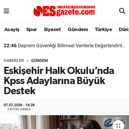
Asayiş
Yaşam
Eskişehir Nöbetçi Eczaneler
Asayiş
Spor
Siyaset
Gündem
Türkiye
Dün
Spor
Afyonkarahisar
Eskişehir Hava Durumu
22:46
Deprem Güvenliği Bilimsel Verilerle Değerlendirilmeli
Siyaset
Eğitim
Eskişehir Trafik Yoğunluk Haritası
HABERLER
GÜNDEM
Gündem
Eskişehirspor Arşivi
Süper Lig Puan Durumu ve Fikstür
Eskişehir Halk Okulu’nda
Kpss Adaylarına Büyük
Türkiye
Eskişehir Arşivi
Tüm Manşetler
Destek
Dünya
Röportaj
Son Dakika Haberleri
07.07.2026 - 14:28
Sağlık
Ekonomi
Haber Arşivi
YAYINLANMA
Alış-Veriş/İş dünyası
Kültür Sanat