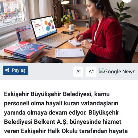
Politika
Bilecik
Kütahya
Gezi
Paylaş
-
+
A
A
Genel
Çevre
Eskişehir Büyükşehir Belediyesi, kamu
personeli olma hayali kuran vatandaşların
Yerel
yanında olmaya devam ediyor. Büyükşehir
Magazin
Belediyesi Belkent A.Ş. bünyesinde hizmet
veren Eskişehir Halk Okulu tarafından hayata
Bilim ve Teknoloji