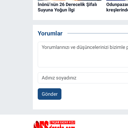
İnönü’nün 26 Derecelik Şifalı
Odunpazarı
Suyuna Yoğun İlgi
kreşlerind
Yorumlar
Gönder