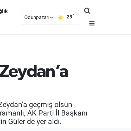
ğlık
°
29
Odunpazarı
 Zeydan’a
r Zeydan’a geçmiş olsun
ramanlı, AK Parti İl Başkanı
 Güler de yer aldı.