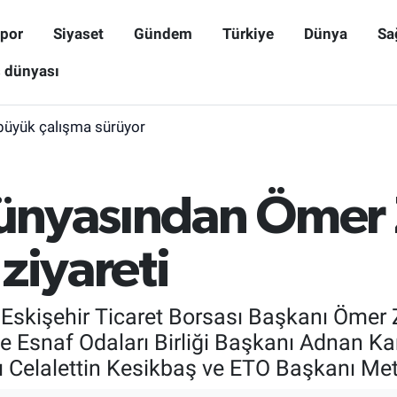
por
Siyaset
Gündem
Türkiye
Dünya
Sa
ş dünyası
büyük çalışma sürüyor
 dünyasından Ömer
ziyareti
le Eskişehir Ticaret Borsası Başkanı Öme
te Esnaf Odaları Birliği Başkanı Adnan Ka
Celalettin Kesikbaş ve ETO Başkanı Metin