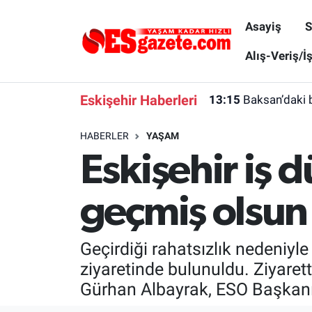
Asayiş
S
Asayiş
Yaşam
Eskişehir Nöbetçi Eczaneler
Alış-Veriş/İ
Spor
Afyonkarahisar
Eskişehir Hava Durumu
Eskişehir Haberleri
13:15
Baksan’daki 
Siyaset
Eğitim
Eskişehir Trafik Yoğunluk Haritası
HABERLER
YAŞAM
Eskişehir iş
Gündem
Eskişehirspor Arşivi
Süper Lig Puan Durumu ve Fikstür
Türkiye
Eskişehir Arşivi
Tüm Manşetler
geçmiş olsun 
Dünya
Röportaj
Son Dakika Haberleri
Geçirdiği rahatsızlık nedeniy
Sağlık
Ekonomi
Haber Arşivi
ziyaretinde bulunuldu. Ziyaret
Gürhan Albayrak, ESO Başkanı 
Alış-Veriş/İş dünyası
Kültür Sanat