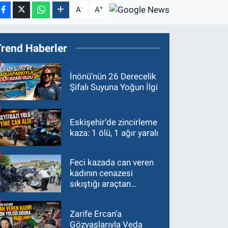
-
+
A
A
Trend Haberler
İnönü’nün 26 Derecelik
Şifalı Suyuna Yoğun İlgi
Eskişehir’de zincirleme
kaza: 1 ölü, 1 ağır yaralı
Feci kazada can veren
kadının cenazesi
sıkıştığı araçtan
güçlükle çıkarıldı
Zarife Ercan’a
Gözyaşlarıyla Veda