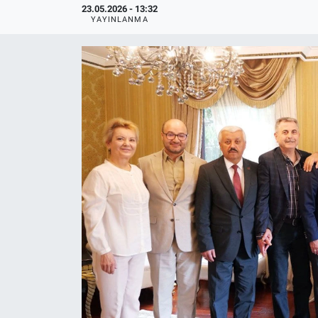
23.05.2026 - 13:32
YAYINLANMA
Politika
Bilecik
Kütahya
Gezi
Genel
Çevre
Yerel
Magazin
Bilim ve Teknoloji