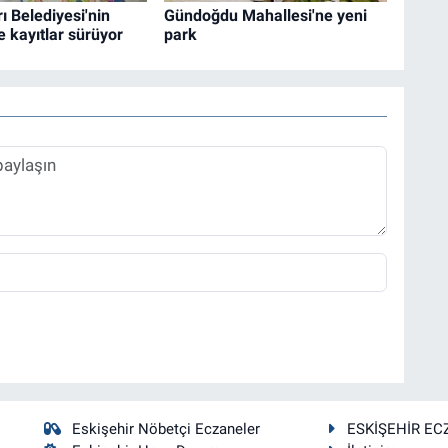
 Belediyesi'nin
Gündoğdu Mahallesi'ne yeni
e kayıtlar sürüyor
park
Eskişehir Nöbetçi Eczaneler
ESKİŞEHİR EC