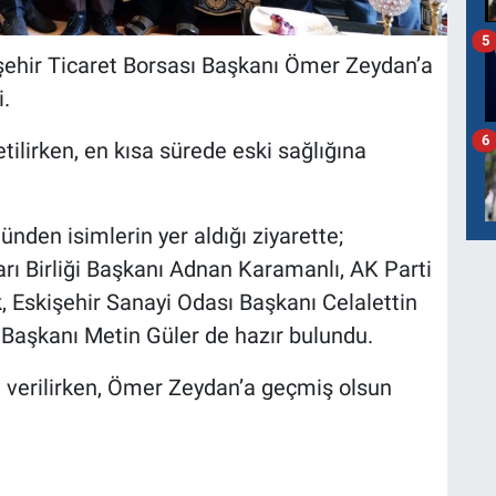
5
kişehir Ticaret Borsası Başkanı Ömer Zeydan’a
i.
6
letilirken, en kısa sürede eski sağlığına
ünden isimlerin yer aldığı ziyarette;
rı Birliği Başkanı Adnan Karamanlı, AK Parti
, Eskişehir Sanayi Odası Başkanı Celalettin
 Başkanı Metin Güler de hazır bulundu.
ı verilirken, Ömer Zeydan’a geçmiş olsun