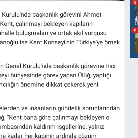
5
l Kurulu'nda başkanlık görevini Ahmet
Kent, çalınmayı bekleyen kapıların
6
ahalle buluşmaları ve ortak akıl vurgusu
noğlu ise Kent Konseyi'nin Türkiye'ye örnek
an Genel Kurulu'nda başkanlık görevine İnci
nseyi bünyesinde görev yapan Ülüğ, yaptığı
cılığın önemine dikkat çekerek yeni
erden ve insanların gündelik sorunlarından
ğ, "Kent bana göre çalınmayı bekleyen o
ambasından kaldırım işgallerine, yalnız
rine kadar her kapının ardında çözüm