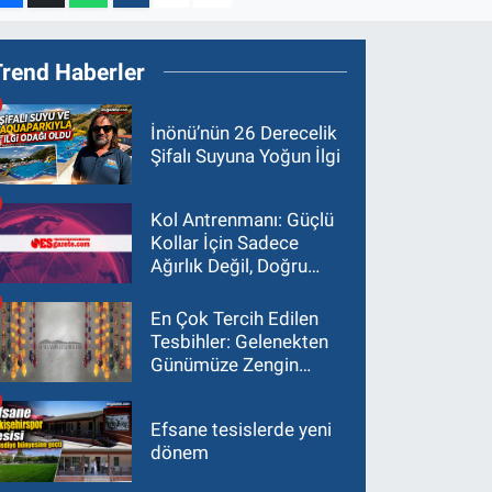
Trend Haberler
İnönü’nün 26 Derecelik
Şifalı Suyuna Yoğun İlgi
Kol Antrenmanı: Güçlü
Kollar İçin Sadece
Ağırlık Değil, Doğru
Yaklaşım Gerekir
En Çok Tercih Edilen
Tesbihler: Gelenekten
Günümüze Zengin
Çeşitlilik
Efsane tesislerde yeni
dönem