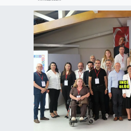
Politika
Bilecik
Kütahya
Gezi
Genel
Çevre
Yerel
Magazin
Bilim ve Teknoloji