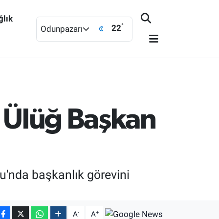
ğlık
°
22
Odunpazarı
i Ülüğ Başkan
u'nda başkanlık görevini
-
+
A
A