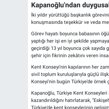
Kapanoğlu'ndan duygusa
İki yıldır yürüttüğü başkanlık göre
konuşmasında teşekkür ve veda mesa
Görev hayatı boyunca babasının öğüt
yaptığı her işi en iyi şekilde yapmay
geçirdiği 13 yıl boyunca çok sayıda g
şehir için fikrinin zekâtını veren insa
Kent Konseyi'nin kapılarının her z
sivil toplum kuruluşlarıyla güçlü iliş
Konseyi'nin bugün Türkiye'de örnek g
Kapanoğlu, Türkiye Kent Konseyleri B
kazandırıldığını hatırlatarak, "Eskiş
Türkiye'de kent konseylerinin gelişim