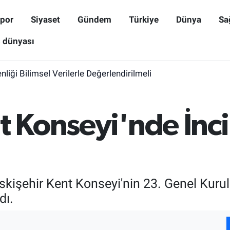
por
Siyaset
Gündem
Türkiye
Dünya
Sa
ş dünyası
iği Bilimsel Verilerle Değerlendirilmeli
t Konseyi'nde İnc
skişehir Kent Konseyi'nin 23. Genel Kurul
dı.