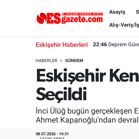
Asayiş
S
Asayiş
Yaşam
Eskişehir Nöbetçi Eczaneler
Alış-Veriş/İ
Spor
Afyonkarahisar
Eskişehir Hava Durumu
Eskişehir Haberleri
22:46
Deprem Güvenl
Siyaset
Eğitim
Eskişehir Trafik Yoğunluk Haritası
HABERLER
GÜNDEM
Eskişehir Ken
Gündem
Eskişehirspor Arşivi
Süper Lig Puan Durumu ve Fikstür
Türkiye
Eskişehir Arşivi
Tüm Manşetler
Seçildi
Dünya
Röportaj
Son Dakika Haberleri
İnci Ülüğ bugün gerçekleşen E
Sağlık
Ekonomi
Haber Arşivi
Ahmet Kapanoğlu'ndan devral
Alış-Veriş/İş dünyası
Kültür Sanat
08.07.2026 - 19:31
YAYINLANMA