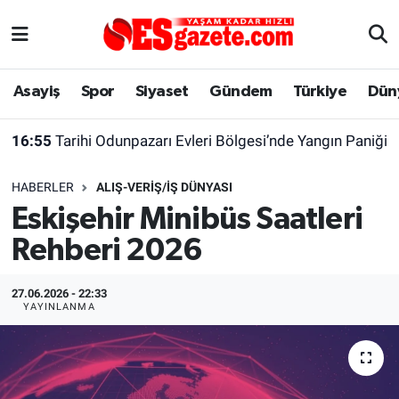
Asayiş
Yaşam
Eskişehir Nöbetçi Eczaneler
Asayiş
Spor
Siyaset
Gündem
Türkiye
Dün
Spor
Afyonkarahisar
Eskişehir Hava Durumu
16:55
Tarihi Odunpazarı Evleri Bölgesi’nde Yangın Paniği
Siyaset
Eğitim
Eskişehir Trafik Yoğunluk Haritası
HABERLER
ALIŞ-VERIŞ/İŞ DÜNYASI
Gündem
Eskişehirspor Arşivi
Süper Lig Puan Durumu ve Fikstür
Eskişehir Minibüs Saatleri
Rehberi 2026
Türkiye
Eskişehir Arşivi
Tüm Manşetler
Dünya
Röportaj
Son Dakika Haberleri
27.06.2026 - 22:33
YAYINLANMA
Sağlık
Ekonomi
Haber Arşivi
Alış-Veriş/İş dünyası
Kültür Sanat