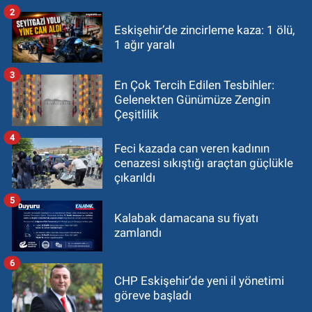
2
Eskişehir’de zincirleme kaza: 1 ölü,
1 ağır yaralı
3
En Çok Tercih Edilen Tesbihler:
Gelenekten Günümüze Zengin
Çeşitlilik
4
Feci kazada can veren kadının
cenazesi sıkıştığı araçtan güçlükle
çıkarıldı
5
Kalabak damacana su fiyatı
zamlandı
6
CHP Eskişehir’de yeni il yönetimi
göreve başladı