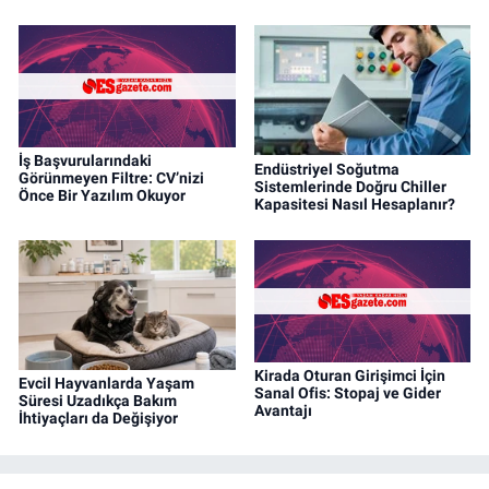
İş Başvurularındaki
Endüstriyel Soğutma
Görünmeyen Filtre: CV’nizi
Sistemlerinde Doğru Chiller
Önce Bir Yazılım Okuyor
Kapasitesi Nasıl Hesaplanır?
Kirada Oturan Girişimci İçin
Evcil Hayvanlarda Yaşam
Sanal Ofis: Stopaj ve Gider
Süresi Uzadıkça Bakım
Avantajı
İhtiyaçları da Değişiyor