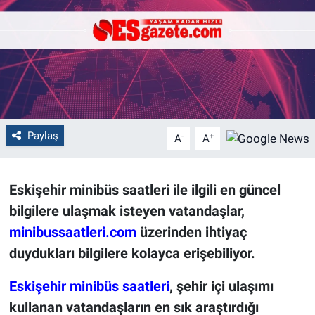
Politika
Bilecik
Kütahya
Gezi
Paylaş
-
+
A
A
Genel
Eskişehir minibüs saatleri ile ilgili en güncel
Çevre
bilgilere ulaşmak isteyen vatandaşlar,
minibussaatleri.com
üzerinden ihtiyaç
Yerel
duydukları bilgilere kolayca erişebiliyor.
Magazin
Eskişehir minibüs saatleri
, şehir içi ulaşımı
kullanan vatandaşların en sık araştırdığı
Bilim ve Teknoloji