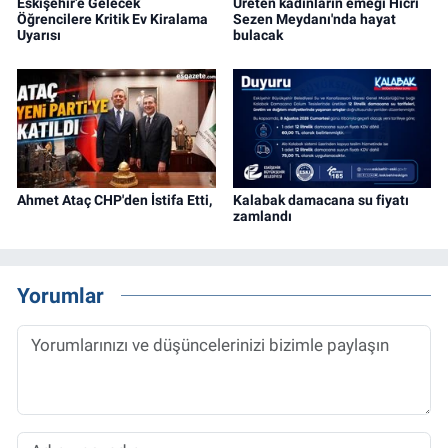
Eskişehir’e Gelecek
Üreten kadınların emeği Hicri
Öğrencilere Kritik Ev Kiralama
Sezen Meydanı'nda hayat
Uyarısı
bulacak
Ahmet Ataç CHP'den İstifa Etti,
Kalabak damacana su fiyatı
zamlandı
Yorumlar