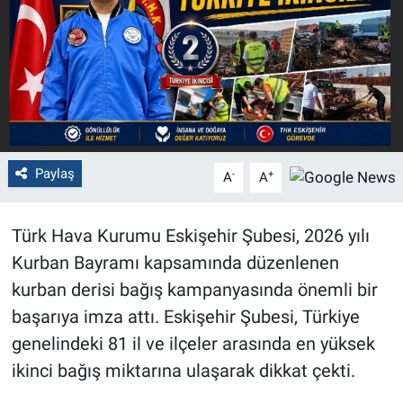
Politika
Bilecik
Kütahya
Gezi
Paylaş
-
+
A
A
Genel
Türk Hava Kurumu Eskişehir Şubesi, 2026 yılı
Kurban Bayramı kapsamında düzenlenen
Çevre
kurban derisi bağış kampanyasında önemli bir
Yerel
başarıya imza attı. Eskişehir Şubesi, Türkiye
genelindeki 81 il ve ilçeler arasında en yüksek
Magazin
ikinci bağış miktarına ulaşarak dikkat çekti.
Bilim ve Teknoloji