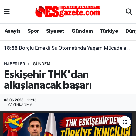
Asayiş
Yaşam
Eskişehir Nöbetçi Eczaneler
Asayiş
Spor
Siyaset
Gündem
Türkiye
Dün
Spor
Afyonkarahisar
Eskişehir Hava Durumu
18:56
Borçlu Emekli Su Otomatında Yaşam Mücadelesi Veriyor
Siyaset
Eğitim
Eskişehir Trafik Yoğunluk Haritası
HABERLER
GÜNDEM
Gündem
Eskişehirspor Arşivi
Süper Lig Puan Durumu ve Fikstür
Eskişehir THK'dan
alkışlanacak başarı
Türkiye
Eskişehir Arşivi
Tüm Manşetler
Dünya
Röportaj
Son Dakika Haberleri
03.06.2026 - 11:16
YAYINLANMA
Sağlık
Ekonomi
Haber Arşivi
Alış-Veriş/İş dünyası
Kültür Sanat