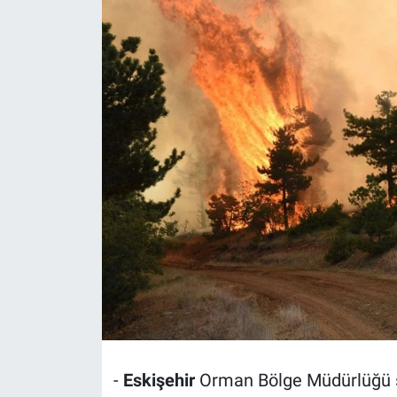
Politika
Bilecik
Kütahya
Gezi
Genel
Çevre
Yerel
Magazin
-
Eskişehir
Orman Bölge Müdürlüğü s
Bilim ve Teknoloji