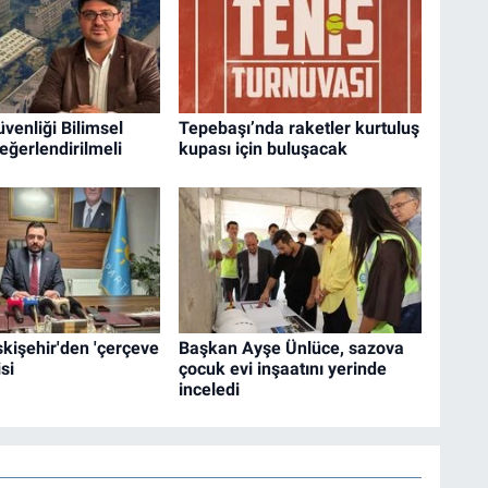
enliği Bilimsel
Tepebaşı’nda raketler kurtuluş
Değerlendirilmeli
kupası için buluşacak
Eskişehir'den 'çerçeve
Başkan Ayşe Ünlüce, sazova
si
çocuk evi inşaatını yerinde
inceledi