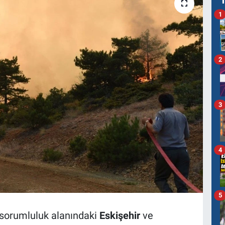
1
2
3
4
5
orumluluk alanındaki
Eskişehir
ve