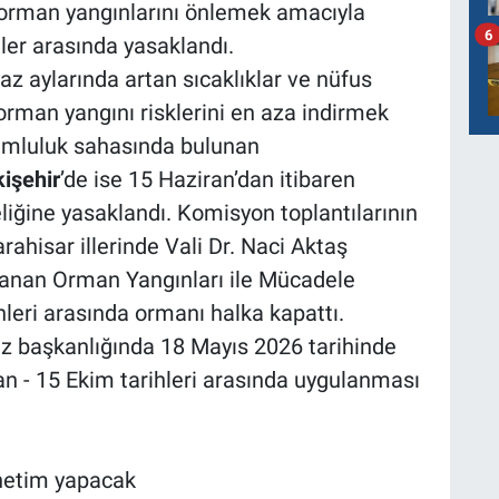
 orman yangınlarını önlemek amacıyla
6
ihler arasında yasaklandı.
 aylarında artan sıcaklıklar ve nüfus
 orman yangını risklerini en aza indirmek
rumluluk sahasında bulunan
işehir
’de ise 15 Haziran’dan itibaren
eliğine yasaklandı. Komisyon toplantılarının
ahisar illerinde Vali Dr. Naci Aktaş
lanan Orman Yangınları ile Mücadele
leri arasında ormanı halka kapattı.
maz başkanlığında 18 Mayıs 2026 tarihinde
an - 15 Ekim tarihleri arasında uygulanması
netim yapacak