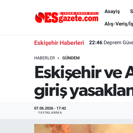
Asayiş
S
Asayiş
Yaşam
Eskişehir Nöbetçi Eczaneler
Alış-Veriş/İ
Spor
Afyonkarahisar
Eskişehir Hava Durumu
Eskişehir Haberleri
22:46
Deprem Güvenl
Siyaset
Eğitim
Eskişehir Trafik Yoğunluk Haritası
HABERLER
GÜNDEM
Eskişehir ve
Gündem
Eskişehirspor Arşivi
Süper Lig Puan Durumu ve Fikstür
Türkiye
Eskişehir Arşivi
Tüm Manşetler
giriş yasakla
Dünya
Röportaj
Son Dakika Haberleri
07.06.2026 - 17:42
Sağlık
Ekonomi
Haber Arşivi
YAYINLANMA
Alış-Veriş/İş dünyası
Kültür Sanat