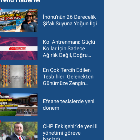
İnönü’nün 26 Derecelik
Şifalı Suyuna Yoğun İlgi
Kol Antrenmanı: Güçlü
Kollar İçin Sadece
Ağırlık Değil, Doğru
Yaklaşım Gerekir
En Çok Tercih Edilen
Tesbihler: Gelenekten
Günümüze Zengin
Çeşitlilik
Efsane tesislerde yeni
dönem
CHP Eskişehir’de yeni il
yönetimi göreve
başladı