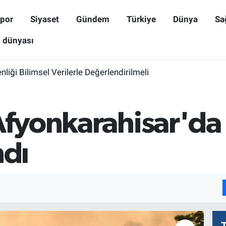
por
Siyaset
Gündem
Türkiye
Dünya
Sa
ş dünyası
iği Bilimsel Verilerle Değerlendirilmeli
 Afyonkarahisar'da
ndı