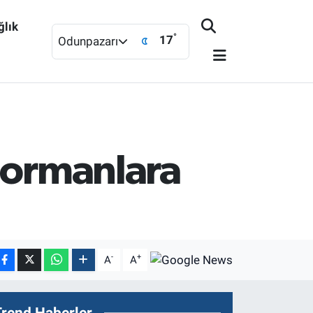
ğlık
°
17
Odunpazarı
 ormanlara
-
+
A
A
Trend Haberler