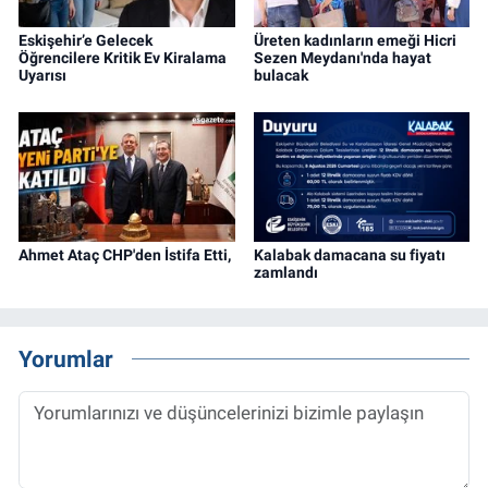
Eskişehir’e Gelecek
Üreten kadınların emeği Hicri
Öğrencilere Kritik Ev Kiralama
Sezen Meydanı'nda hayat
Uyarısı
bulacak
Ahmet Ataç CHP'den İstifa Etti,
Kalabak damacana su fiyatı
zamlandı
Yorumlar