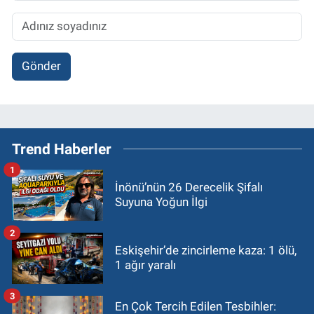
Gönder
Trend Haberler
1
İnönü’nün 26 Derecelik Şifalı
Suyuna Yoğun İlgi
2
Eskişehir’de zincirleme kaza: 1 ölü,
1 ağır yaralı
3
En Çok Tercih Edilen Tesbihler: