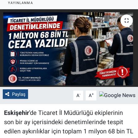
YAYINLANMA
Politika
Bilecik
Kütahya
Gezi
Genel
Çevre
Paylaş
-
+
A
A
Yerel
Eskişehir
’de Ticaret İl Müdürlüğü ekiplerinin
Magazin
son bir ay içerisindeki denetimlerinde tespit
edilen aykırılıklar için toplam 1 milyon 68 bin TL
Bilim ve Teknoloji