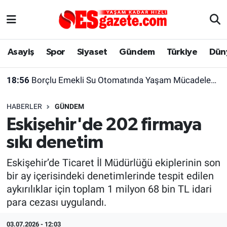
Asayiş
Yaşam
Eskişehir Nöbetçi Eczaneler
Asayiş
Spor
Siyaset
Gündem
Türkiye
Dün
Spor
Afyonkarahisar
Eskişehir Hava Durumu
18:56
Borçlu Emekli Su Otomatında Yaşam Mücadelesi Veriyor
Siyaset
Eğitim
Eskişehir Trafik Yoğunluk Haritası
HABERLER
GÜNDEM
Gündem
Eskişehirspor Arşivi
Süper Lig Puan Durumu ve Fikstür
Eskişehir'de 202 firmaya
sıkı denetim
Türkiye
Eskişehir Arşivi
Tüm Manşetler
Eskişehir’de Ticaret İl Müdürlüğü ekiplerinin son
Dünya
Röportaj
Son Dakika Haberleri
bir ay içerisindeki denetimlerinde tespit edilen
aykırılıklar için toplam 1 milyon 68 bin TL idari
Sağlık
Ekonomi
Haber Arşivi
para cezası uygulandı.
Alış-Veriş/İş dünyası
Kültür Sanat
03.07.2026 - 12:03