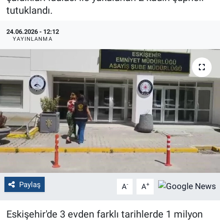
tutuklandı.
Politika
24.06.2026 - 12:12
YAYINLANMA
Bilecik
Kütahya
Gezi
Genel
Çevre
Yerel
Paylaş
-
+
A
A
Magazin
Eskişehir'de 3 evden farklı tarihlerde 1 milyon
Bilim ve Teknoloji