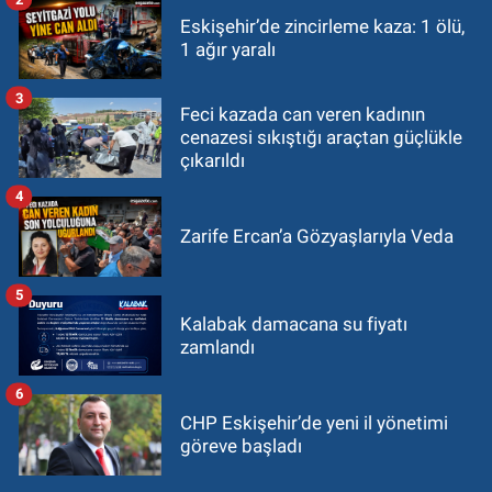
Eskişehir’de zincirleme kaza: 1 ölü,
1 ağır yaralı
3
Feci kazada can veren kadının
cenazesi sıkıştığı araçtan güçlükle
çıkarıldı
4
Zarife Ercan’a Gözyaşlarıyla Veda
5
Kalabak damacana su fiyatı
zamlandı
6
CHP Eskişehir’de yeni il yönetimi
göreve başladı