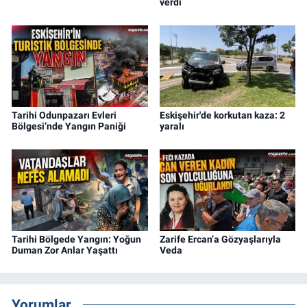
verdi
Tarihi Odunpazarı Evleri
Eskişehir'de korkutan kaza: 2
Bölgesi’nde Yangın Paniği
yaralı
Tarihi Bölgede Yangın: Yoğun
Zarife Ercan’a Gözyaşlarıyla
Duman Zor Anlar Yaşattı
Veda
Yorumlar