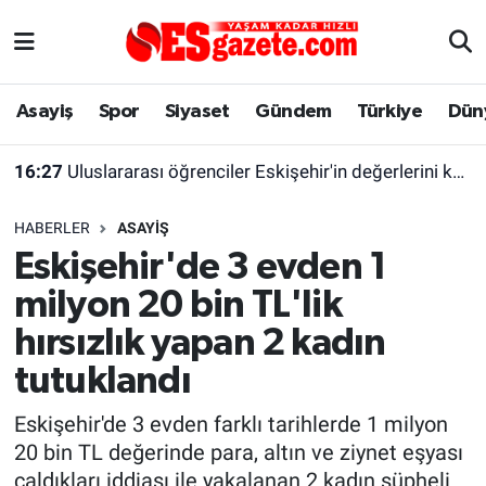
Asayiş
Yaşam
Eskişehir Nöbetçi Eczaneler
Asayiş
Spor
Siyaset
Gündem
Türkiye
Dün
Spor
Afyonkarahisar
Eskişehir Hava Durumu
16:27
Uluslararası öğrenciler Eskişehir'in değerlerini keşfetti
Siyaset
Eğitim
Eskişehir Trafik Yoğunluk Haritası
HABERLER
ASAYIŞ
Gündem
Eskişehirspor Arşivi
Süper Lig Puan Durumu ve Fikstür
Eskişehir'de 3 evden 1
milyon 20 bin TL'lik
Türkiye
Eskişehir Arşivi
Tüm Manşetler
hırsızlık yapan 2 kadın
Dünya
Röportaj
Son Dakika Haberleri
tutuklandı
Sağlık
Ekonomi
Haber Arşivi
Eskişehir'de 3 evden farklı tarihlerde 1 milyon
20 bin TL değerinde para, altın ve ziynet eşyası
Alış-Veriş/İş dünyası
Kültür Sanat
çaldıkları iddiası ile yakalanan 2 kadın şüpheli