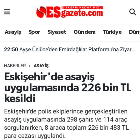
Asayiş
Yaşam
Eskişehir Nöbetçi Eczaneler
Asayiş
Spor
Siyaset
Gündem
Türkiye
Dün
Spor
Afyonkarahisar
Eskişehir Hava Durumu
22:50
Ayşe Ünlüce’den Emirdağlılar Platformu’na Ziyaret
Siyaset
Eğitim
Eskişehir Trafik Yoğunluk Haritası
HABERLER
ASAYIŞ
Gündem
Eskişehirspor Arşivi
Süper Lig Puan Durumu ve Fikstür
Eskişehir'de asayiş
uygulamasında 226 bin TL
Türkiye
Eskişehir Arşivi
Tüm Manşetler
kesildi
Dünya
Röportaj
Son Dakika Haberleri
Eskişehir'de polis ekiplerince gerçekleştirilen
asayiş uygulamasında 298 şahıs ve 114 araç
Sağlık
Ekonomi
Haber Arşivi
sorgulanırken, 8 araca toplam 226 bin 483 TL
para cezası uygulandı.
Alış-Veriş/İş dünyası
Kültür Sanat