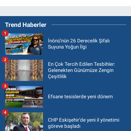
Trend Haberler
1
İnönü’nün 26 Derecelik Şifalı
Suyuna Yoğun İlgi
2
En Çok Tercih Edilen Tesbihler:
Gelenekten Günümüze Zengin
Çeşitlilik
3
Efsane tesislerde yeni dönem
4
CHP Eskişehir’de yeni il yönetimi
göreve başladı