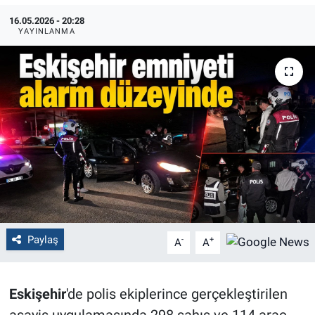
16.05.2026 - 20:28
Politika
YAYINLANMA
Bilecik
Kütahya
Gezi
Genel
Çevre
Paylaş
Yerel
-
+
A
A
Magazin
Eskişehir
'de polis ekiplerince gerçekleştirilen
Bilim ve Teknoloji
asayiş uygulamasında 298 şahıs ve 114 araç