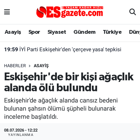
Asayiş
Yaşam
Eskişehir Nöbetçi Eczaneler
Asayiş
Spor
Siyaset
Gündem
Türkiye
Dün
Spor
Afyonkarahisar
Eskişehir Hava Durumu
19:59
İYİ Parti Eskişehir'den 'çerçeve yasa' tepkisi
Siyaset
Eğitim
Eskişehir Trafik Yoğunluk Haritası
HABERLER
ASAYIŞ
Gündem
Eskişehirspor Arşivi
Süper Lig Puan Durumu ve Fikstür
Eskişehir'de bir kişi ağaçlık
alanda ölü bulundu
Türkiye
Eskişehir Arşivi
Tüm Manşetler
Eskişehir'de ağaçlık alanda cansız bedeni
Dünya
Röportaj
Son Dakika Haberleri
bulunan şahsın ölümü şüpheli bulunarak
inceleme başlatıldı.
Sağlık
Ekonomi
Haber Arşivi
08.07.2026 - 12:22
Alış-Veriş/İş dünyası
Kültür Sanat
YAYINLANMA