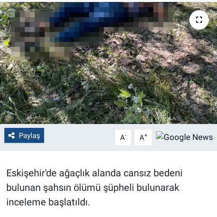
Politika
Bilecik
Kütahya
Gezi
Genel
Paylaş
-
+
A
A
Çevre
Yerel
Eskişehir'de ağaçlık alanda cansız bedeni
bulunan şahsın ölümü şüpheli bulunarak
Magazin
inceleme başlatıldı.
Bilim ve Teknoloji