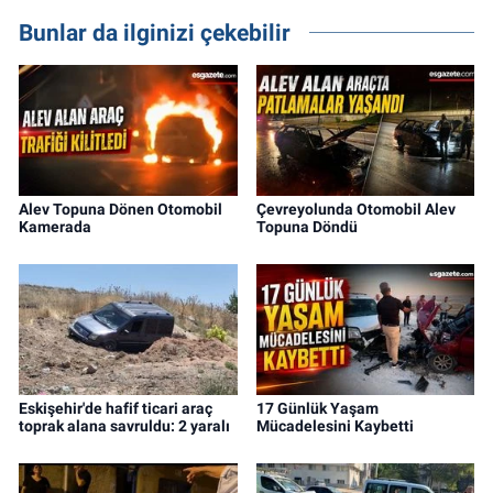
Bunlar da ilginizi çekebilir
Alev Topuna Dönen Otomobil
Çevreyolunda Otomobil Alev
Kamerada
Topuna Döndü
Eskişehir'de hafif ticari araç
17 Günlük Yaşam
toprak alana savruldu: 2 yaralı
Mücadelesini Kaybetti