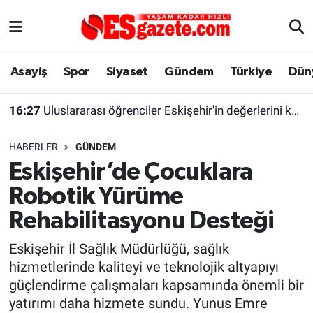
Asayiş
Yaşam
Eskişehir Nöbetçi Eczaneler
Asayiş
Spor
Siyaset
Gündem
Türkiye
Dün
Spor
Afyonkarahisar
Eskişehir Hava Durumu
16:27
Uluslararası öğrenciler Eskişehir'in değerlerini keşfetti
Siyaset
Eğitim
Eskişehir Trafik Yoğunluk Haritası
HABERLER
GÜNDEM
Gündem
Eskişehirspor Arşivi
Süper Lig Puan Durumu ve Fikstür
Eskişehir’de Çocuklara
Robotik Yürüme
Türkiye
Eskişehir Arşivi
Tüm Manşetler
Rehabilitasyonu Desteği
Dünya
Röportaj
Son Dakika Haberleri
Eskişehir İl Sağlık Müdürlüğü, sağlık
hizmetlerinde kaliteyi ve teknolojik altyapıyı
Sağlık
Ekonomi
Haber Arşivi
güçlendirme çalışmaları kapsamında önemli bir
yatırımı daha hizmete sundu. Yunus Emre
Alış-Veriş/İş dünyası
Kültür Sanat