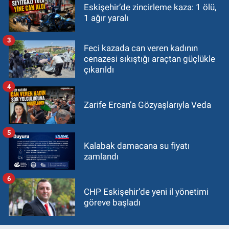
Eskişehir’de zincirleme kaza: 1 ölü,
1 ağır yaralı
3
Feci kazada can veren kadının
cenazesi sıkıştığı araçtan güçlükle
çıkarıldı
4
Zarife Ercan’a Gözyaşlarıyla Veda
5
Kalabak damacana su fiyatı
zamlandı
6
CHP Eskişehir’de yeni il yönetimi
göreve başladı