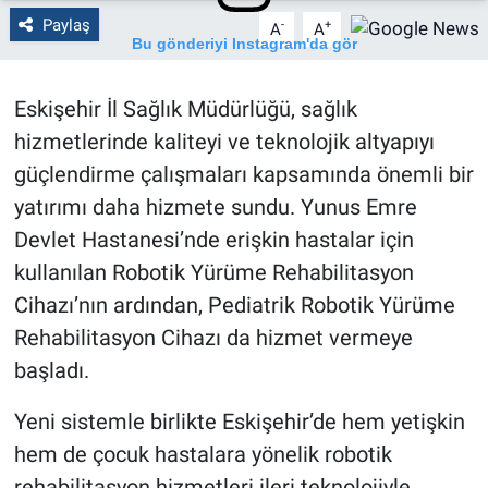
Paylaş
-
+
A
A
Bu gönderiyi Instagram'da gör
Eskişehir İl Sağlık Müdürlüğü, sağlık
hizmetlerinde kaliteyi ve teknolojik altyapıyı
güçlendirme çalışmaları kapsamında önemli bir
yatırımı daha hizmete sundu. Yunus Emre
Devlet Hastanesi’nde erişkin hastalar için
kullanılan Robotik Yürüme Rehabilitasyon
Cihazı’nın ardından, Pediatrik Robotik Yürüme
Es Gazete (@esgazete)'in paylaştığı bir gönderi
Rehabilitasyon Cihazı da hizmet vermeye
başladı.
Yeni sistemle birlikte Eskişehir’de hem yetişkin
hem de çocuk hastalara yönelik robotik
rehabilitasyon hizmetleri ileri teknolojiyle