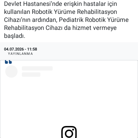
Devlet Hastanesi’nde erişkin hastalar için
kullanılan Robotik Yürüme Rehabilitasyon
Politika
Cihazı’nın ardından, Pediatrik Robotik Yürüme
Bilecik
Rehabilitasyon Cihazı da hizmet vermeye
başladı.
Kütahya
04.07.2026 - 11:58
YAYINLANMA
Gezi
Genel
Çevre
Yerel
Magazin
Bilim ve Teknoloji