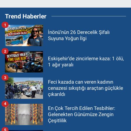
Trend Haberler
1
İnönü’nün 26 Derecelik Şifalı
Suyuna Yoğun İlgi
2
Eskişehir’de zincirleme kaza: 1 ölü,
1 ağır yaralı
3
Feci kazada can veren kadının
cenazesi sıkıştığı araçtan güçlükle
çıkarıldı
4
En Çok Tercih Edilen Tesbihler:
Gelenekten Günümüze Zengin
Çeşitlilik
5