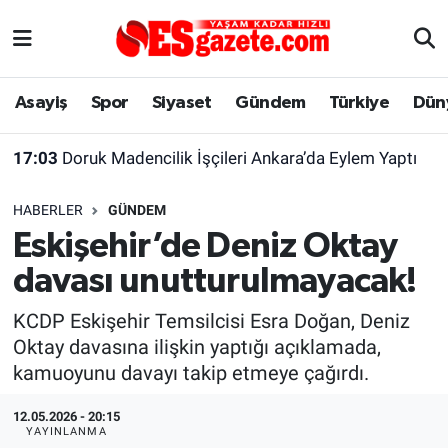
Asayiş
Yaşam
Eskişehir Nöbetçi Eczaneler
Asayiş
Spor
Siyaset
Gündem
Türkiye
Dün
Spor
Afyonkarahisar
Eskişehir Hava Durumu
17:03
Doruk Madencilik İşçileri Ankara’da Eylem Yaptı
Siyaset
Eğitim
Eskişehir Trafik Yoğunluk Haritası
HABERLER
GÜNDEM
Gündem
Eskişehirspor Arşivi
Süper Lig Puan Durumu ve Fikstür
Eskişehir’de Deniz Oktay
davası unutturulmayacak!
Türkiye
Eskişehir Arşivi
Tüm Manşetler
KCDP Eskişehir Temsilcisi Esra Doğan, Deniz
Dünya
Röportaj
Son Dakika Haberleri
Oktay davasına ilişkin yaptığı açıklamada,
kamuoyunu davayı takip etmeye çağırdı.
Sağlık
Ekonomi
Haber Arşivi
12.05.2026 - 20:15
Alış-Veriş/İş dünyası
Kültür Sanat
YAYINLANMA