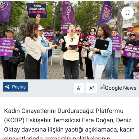
Politika
Bilecik
Kütahya
Gezi
Genel
Paylaş
-
+
A
A
Çevre
Yerel
Kadın Cinayetlerini Durduracağız Platformu
(KCDP) Eskişehir Temsilcisi Esra Doğan, Deniz
Magazin
Oktay davasına ilişkin yaptığı açıklamada, kadın
Bilim ve Teknoloji
cinayetlerinde cezasızlık politikalarının