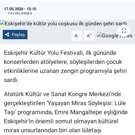
17.05.2026 - 15:10
Politika
YAYINLANMA
Bilecik
Paylaş
-
+
A
A
Kütahya
Eskişehir Kültür Yolu Festivali, ilk gününde
Gezi
konserlerden atölyelere, söyleşilerden çocuk
etkinliklerine uzanan zengin programıyla şehri
Genel
sardı.
Çevre
Atatürk Kültür ve Sanat Kongre Merkezi'nde
gerçekleştirilen 'Yaşayan Miras Söyleşisi: Lüle
Yerel
Taşı' programında, Emre Mangaltepe eşliğinde
Magazin
Eskişehir'in önemli somut olmayan kültürel
miras unsurlarından biri olan lületaşı
Bilim ve Teknoloji