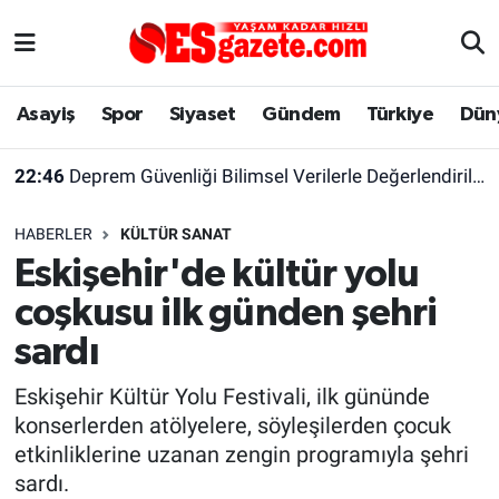
Asayiş
Yaşam
Eskişehir Nöbetçi Eczaneler
Asayiş
Spor
Siyaset
Gündem
Türkiye
Dün
Spor
Afyonkarahisar
Eskişehir Hava Durumu
22:46
Deprem Güvenliği Bilimsel Verilerle Değerlendirilmeli
Siyaset
Eğitim
Eskişehir Trafik Yoğunluk Haritası
HABERLER
KÜLTÜR SANAT
Gündem
Eskişehirspor Arşivi
Süper Lig Puan Durumu ve Fikstür
Eskişehir'de kültür yolu
coşkusu ilk günden şehri
Türkiye
Eskişehir Arşivi
Tüm Manşetler
sardı
Dünya
Röportaj
Son Dakika Haberleri
Eskişehir Kültür Yolu Festivali, ilk gününde
konserlerden atölyelere, söyleşilerden çocuk
Sağlık
Ekonomi
Haber Arşivi
etkinliklerine uzanan zengin programıyla şehri
sardı.
Alış-Veriş/İş dünyası
Kültür Sanat