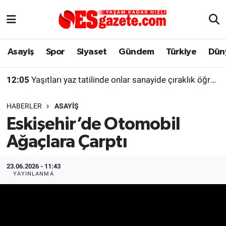
Asayiş
Yaşam
Eskişehir Nöbetçi Eczaneler
Asayiş
Spor
Siyaset
Gündem
Türkiye
Dün
Spor
Afyonkarahisar
Eskişehir Hava Durumu
12:05
Yaşıtları yaz tatilinde onlar sanayide çıraklık öğreniyor
Siyaset
Eğitim
Eskişehir Trafik Yoğunluk Haritası
HABERLER
ASAYIŞ
Gündem
Eskişehirspor Arşivi
Süper Lig Puan Durumu ve Fikstür
Eskişehir’de Otomobil
Ağaçlara Çarptı
Türkiye
Eskişehir Arşivi
Tüm Manşetler
Dünya
Röportaj
Son Dakika Haberleri
23.06.2026 - 11:43
YAYINLANMA
Sağlık
Ekonomi
Haber Arşivi
Alış-Veriş/İş dünyası
Kültür Sanat