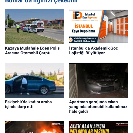
Bunlar da ilginizi çekebilir
Kazaya Müdahale Eden Polis
İstanbul'da Akademik Göç
Aracına Otomobil Çarptı
Lojistiği Büyütüyor
Eskişehir'de kadını araba
Apartman garajında çıkan
içinde darp etti
yangında otomobil kullanılmaz
hale geldi