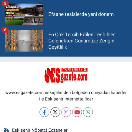
5
Efsane tesislerde yeni dönem
6
En Çok Tercih Edilen Tesbihler:
Gelenekten Günümüze Zengin
Çeşitlilik
www.esgazete.com eskişehir'den bölgeden dünyadan haberler
ile Eskişehir internette lider
Eskişehir Nöbetçi Eczaneler