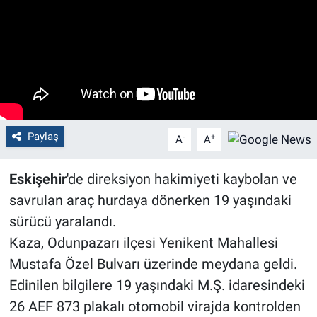
Politika
Bilecik
Kütahya
Gezi
Paylaş
-
+
A
A
Genel
Eskişehir
'de direksiyon hakimiyeti kaybolan ve
savrulan araç hurdaya dönerken 19 yaşındaki
Çevre
sürücü yaralandı.
Kaza, Odunpazarı ilçesi Yenikent Mahallesi
Yerel
Mustafa Özel Bulvarı üzerinde meydana geldi.
Magazin
Edinilen bilgilere 19 yaşındaki M.Ş. idaresindeki
26 AEF 873 plakalı otomobil virajda kontrolden
Bilim ve Teknoloji