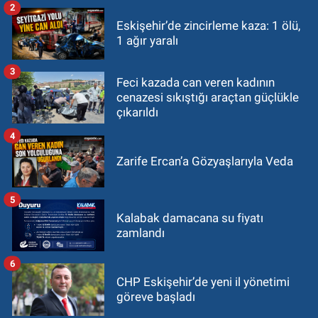
2
Eskişehir’de zincirleme kaza: 1 ölü,
1 ağır yaralı
3
Feci kazada can veren kadının
cenazesi sıkıştığı araçtan güçlükle
çıkarıldı
4
Zarife Ercan’a Gözyaşlarıyla Veda
5
Kalabak damacana su fiyatı
zamlandı
6
CHP Eskişehir’de yeni il yönetimi
göreve başladı