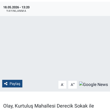
18.05.2026 - 13:20
Politika
YAYINLANMA
Bilecik
Kütahya
Gezi
Genel
Çevre
Paylaş
Yerel
-
+
A
A
Magazin
Olay, Kurtuluş Mahallesi Derecik Sokak ile
Bilim ve Teknoloji