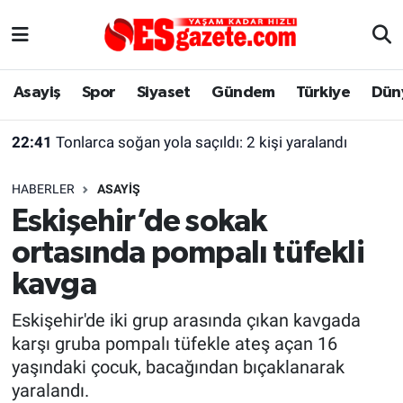
Asayiş
Yaşam
Eskişehir Nöbetçi Eczaneler
Asayiş
Spor
Siyaset
Gündem
Türkiye
Dün
Spor
Afyonkarahisar
Eskişehir Hava Durumu
22:41
Tonlarca soğan yola saçıldı: 2 kişi yaralandı
Siyaset
Eğitim
Eskişehir Trafik Yoğunluk Haritası
HABERLER
ASAYIŞ
Gündem
Eskişehirspor Arşivi
Süper Lig Puan Durumu ve Fikstür
Eskişehir’de sokak
ortasında pompalı tüfekli
Türkiye
Eskişehir Arşivi
Tüm Manşetler
kavga
Dünya
Röportaj
Son Dakika Haberleri
Eskişehir'de iki grup arasında çıkan kavgada
karşı gruba pompalı tüfekle ateş açan 16
Sağlık
Ekonomi
Haber Arşivi
yaşındaki çocuk, bacağından bıçaklanarak
yaralandı.
Alış-Veriş/İş dünyası
Kültür Sanat