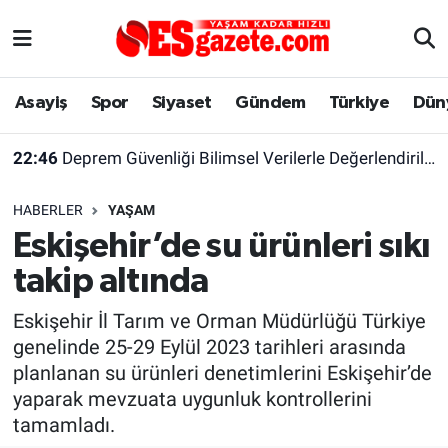
Asayiş
Yaşam
Eskişehir Nöbetçi Eczaneler
Asayiş
Spor
Siyaset
Gündem
Türkiye
Dün
Spor
Afyonkarahisar
Eskişehir Hava Durumu
22:46
Deprem Güvenliği Bilimsel Verilerle Değerlendirilmeli
Siyaset
Eğitim
Eskişehir Trafik Yoğunluk Haritası
HABERLER
YAŞAM
Gündem
Eskişehirspor Arşivi
Süper Lig Puan Durumu ve Fikstür
Eskişehir’de su ürünleri sıkı
takip altında
Türkiye
Eskişehir Arşivi
Tüm Manşetler
Eskişehir İl Tarım ve Orman Müdürlüğü Türkiye
Dünya
Röportaj
Son Dakika Haberleri
genelinde 25-29 Eylül 2023 tarihleri arasında
planlanan su ürünleri denetimlerini Eskişehir’de
Sağlık
Ekonomi
Haber Arşivi
yaparak mevzuata uygunluk kontrollerini
tamamladı.
Alış-Veriş/İş dünyası
Kültür Sanat