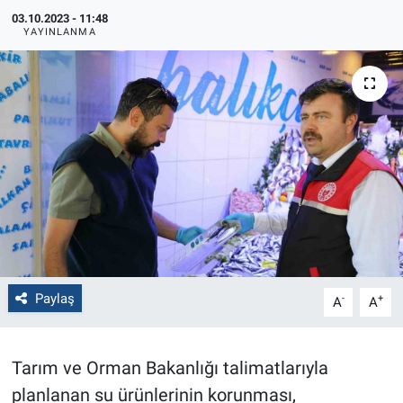
03.10.2023 - 11:48
Politika
YAYINLANMA
Bilecik
Kütahya
Gezi
Genel
Çevre
Paylaş
-
+
A
A
Yerel
Magazin
Tarım ve Orman Bakanlığı talimatlarıyla
planlanan su ürünlerinin korunması,
Bilim ve Teknoloji