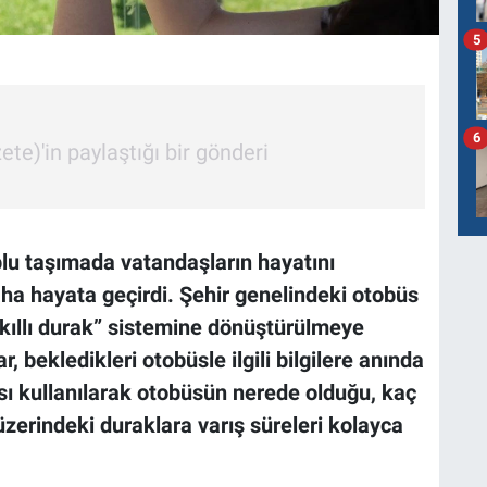
5
6
e)'in paylaştığı bir gönderi
plu taşımada vatandaşların hayatını
aha hayata geçirdi. Şehir genelindeki otobüs
kıllı durak” sistemine dönüştürülmeye
, bekledikleri otobüsle ilgili bilgilere anında
sı kullanılarak otobüsün nerede olduğu, kaç
zerindeki duraklara varış süreleri kolayca