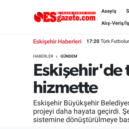
Asayiş
S
Asayiş
Yaşam
Eskişehir Nöbetçi Eczaneler
Alış-Veriş/İ
Spor
Afyonkarahisar
Eskişehir Hava Durumu
Eskişehir Haberleri
17:20
Türk Futbolu
Siyaset
Eğitim
Eskişehir Trafik Yoğunluk Haritası
HABERLER
GÜNDEM
Eskişehir'de 
Gündem
Eskişehirspor Arşivi
Süper Lig Puan Durumu ve Fikstür
Türkiye
Eskişehir Arşivi
Tüm Manşetler
hizmette
Dünya
Röportaj
Son Dakika Haberleri
Eskişehir Büyükşehir Belediyes
Sağlık
Ekonomi
Haber Arşivi
projeyi daha hayata geçirdi. Ş
sistemine dönüştürülmeye baş
Alış-Veriş/İş dünyası
Kültür Sanat