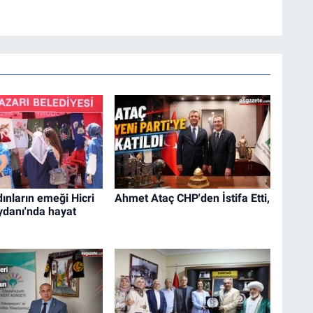
ınların emeği Hicri
Ahmet Ataç CHP'den İstifa Etti,
danı'nda hayat