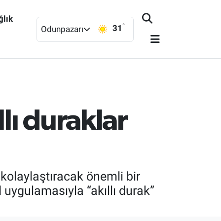
ğlık
°
31
Odunpazarı
lı duraklar
kolaylaştıracak önemli bir
 uygulamasıyla “akıllı durak”