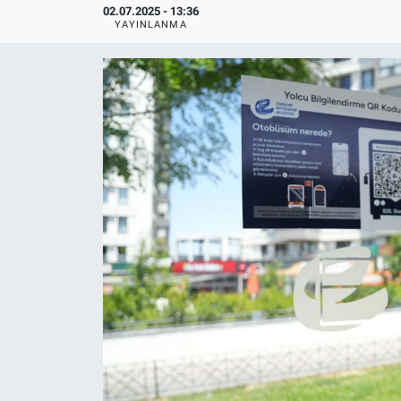
02.07.2025 - 13:36
YAYINLANMA
Politika
Bilecik
Kütahya
Gezi
Genel
Çevre
Yerel
Magazin
Bilim ve Teknoloji