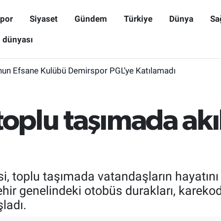
por
Siyaset
Gündem
Türkiye
Dünya
Sa
ş dünyası
nun Efsane Kulübü Demirspor PGL’ye Katılamadı
toplu taşımada akıl
i, toplu taşımada vatandaşların hayatını 
ehir genelindeki otobüs durakları, karekod
ladı.