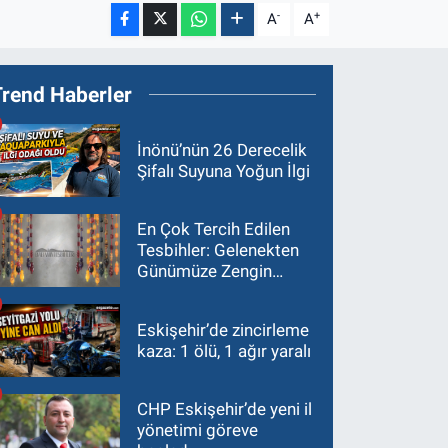
-
+
A
A
Trend Haberler
İnönü’nün 26 Derecelik
Şifalı Suyuna Yoğun İlgi
En Çok Tercih Edilen
Tesbihler: Gelenekten
Günümüze Zengin
Çeşitlilik
Eskişehir’de zincirleme
kaza: 1 ölü, 1 ağır yaralı
CHP Eskişehir’de yeni il
yönetimi göreve