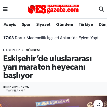
Asayiş
Yaşam
Eskişehir Nöbetçi Eczaneler
Asayiş
Spor
Siyaset
Gündem
Türkiye
Dün
Spor
Afyonkarahisar
Eskişehir Hava Durumu
17:03
Doruk Madencilik İşçileri Ankara’da Eylem Yaptı
Siyaset
Eğitim
Eskişehir Trafik Yoğunluk Haritası
HABERLER
GÜNDEM
Gündem
Eskişehirspor Arşivi
Süper Lig Puan Durumu ve Fikstür
Eskişehir’de uluslararası
yarı maraton heyecanı
Türkiye
Eskişehir Arşivi
Tüm Manşetler
başlıyor
Dünya
Röportaj
Son Dakika Haberleri
30.07.2025 - 12:26
Sağlık
Ekonomi
Haber Arşivi
YAYINLANMA
Alış-Veriş/İş dünyası
Kültür Sanat