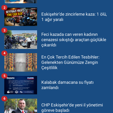
2
Eskişehir’de zincirleme kaza: 1 ölü,
1 ağır yaralı
3
Feci kazada can veren kadının
cenazesi sıkıştığı araçtan güçlükle
çıkarıldı
4
En Çok Tercih Edilen Tesbihler:
Gelenekten Günümüze Zengin
Çeşitlilik
5
Kalabak damacana su fiyatı
zamlandı
6
CHP Eskişehir’de yeni il yönetimi
göreve başladı