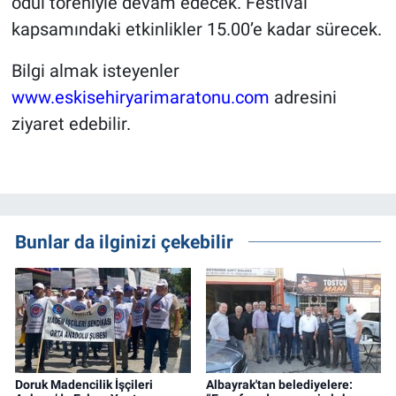
ödül töreniyle devam edecek. Festival
kapsamındaki etkinlikler 15.00’e kadar sürecek.
Bilgi almak isteyenler
www.eskisehiryarimaratonu.com
adresini
ziyaret edebilir.
Bunlar da ilginizi çekebilir
Doruk Madencilik İşçileri
Albayrak'tan belediyelere: