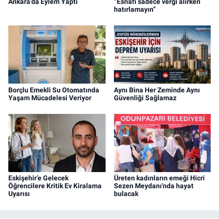
Ankara’da Eylem Yaptı
“Esnafı sadece vergi alırken
hatırlamayın”
Borçlu Emekli Su Otomatında
Aynı Bina Her Zeminde Aynı
Yaşam Mücadelesi Veriyor
Güvenliği Sağlamaz
Eskişehir’e Gelecek
Üreten kadınların emeği Hicri
Öğrencilere Kritik Ev Kiralama
Sezen Meydanı'nda hayat
Uyarısı
bulacak