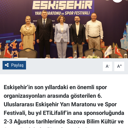
Politika
Bilecik
Kütahya
Gezi
Paylaş
-
+
A
A
Genel
Çevre
Eskişehir’in son yıllardaki en önemli spor
organizasyonları arasında gösterilen 6.
Yerel
Uluslararası Eskişehir Yarı Maratonu ve Spor
Magazin
Festivali, bu yıl ETiLifalif’in ana sponsorluğunda
2-3 Ağustos tarihlerinde Sazova Bilim Kültür ve
Bilim ve Teknoloji