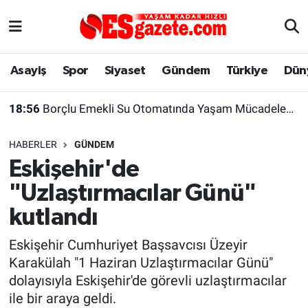
Asayiş
Yaşam
Eskişehir Nöbetçi Eczaneler
Asayiş
Spor
Siyaset
Gündem
Türkiye
Dün
Spor
Afyonkarahisar
Eskişehir Hava Durumu
18:56
Borçlu Emekli Su Otomatında Yaşam Mücadelesi Veriyor
Siyaset
Eğitim
Eskişehir Trafik Yoğunluk Haritası
HABERLER
GÜNDEM
Gündem
Eskişehirspor Arşivi
Süper Lig Puan Durumu ve Fikstür
Eskişehir'de
"Uzlaştırmacılar Günü"
Türkiye
Eskişehir Arşivi
Tüm Manşetler
kutlandı
Dünya
Röportaj
Son Dakika Haberleri
Eskişehir Cumhuriyet Başsavcısı Üzeyir
Karakülah "1 Haziran Uzlaştırmacılar Günü"
Sağlık
Ekonomi
Haber Arşivi
dolayısıyla Eskişehir'de görevli uzlaştırmacılar
ile bir araya geldi.
Alış-Veriş/İş dünyası
Kültür Sanat