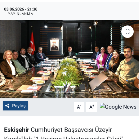
03.06.2026 - 21:36
Politika
YAYINLANMA
Bilecik
Kütahya
Gezi
Genel
Çevre
Paylaş
Yerel
-
+
A
A
Magazin
Eskişehir
Cumhuriyet Başsavcısı Üzeyir
Bilim ve Teknoloji
Karakülah "1 Haziran Uzlaştırmacılar Günü"