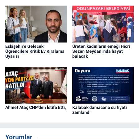
Eskişehir’e Gelecek
Üreten kadınların emeği Hicri
Öğrencilere Kritik Ev Kiralama
Sezen Meydanı'nda hayat
Uyarısı
bulacak
Ahmet Ataç CHP'den İstifa Etti,
Kalabak damacana su fiyatı
zamlandı
Yorumlar