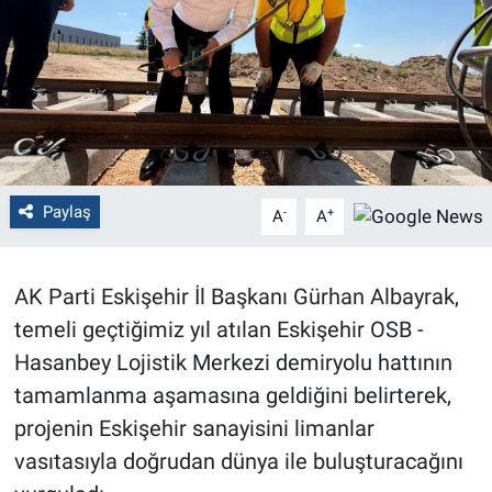
Politika
Bilecik
Kütahya
Gezi
Paylaş
-
+
A
A
Genel
AK Parti Eskişehir İl Başkanı Gürhan Albayrak,
Çevre
temeli geçtiğimiz yıl atılan Eskişehir OSB -
Hasanbey Lojistik Merkezi demiryolu hattının
Yerel
tamamlanma aşamasına geldiğini belirterek,
projenin Eskişehir sanayisini limanlar
Magazin
vasıtasıyla doğrudan dünya ile buluşturacağını
Bilim ve Teknoloji