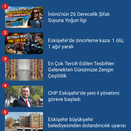
1
İnönü’nün 26 Derecelik Şifalı
Suyuna Yoğun İlgi
2
Eskişehir’de zincirleme kaza: 1 ölü,
1 ağır yaralı
3
En Çok Tercih Edilen Tesbihler:
Gelenekten Günümüze Zengin
Çeşitlilik
4
CHP Eskişehir’de yeni il yönetimi
göreve başladı
5
Eskişehir büyükşehir
belediyesinden dolandırıcılık uyarısı