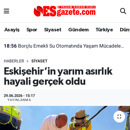
Asayiş
Yaşam
Eskişehir Nöbetçi Eczaneler
Asayiş
Spor
Siyaset
Gündem
Türkiye
Dün
Spor
Afyonkarahisar
Eskişehir Hava Durumu
18:56
Borçlu Emekli Su Otomatında Yaşam Mücadelesi Veriyor
Siyaset
Eğitim
Eskişehir Trafik Yoğunluk Haritası
HABERLER
SIYASET
Gündem
Eskişehirspor Arşivi
Süper Lig Puan Durumu ve Fikstür
Eskişehir’in yarım asırlık
hayali gerçek oldu
Türkiye
Eskişehir Arşivi
Tüm Manşetler
Dünya
Röportaj
Son Dakika Haberleri
29.06.2026 - 15:17
YAYINLANMA
Sağlık
Ekonomi
Haber Arşivi
Alış-Veriş/İş dünyası
Kültür Sanat