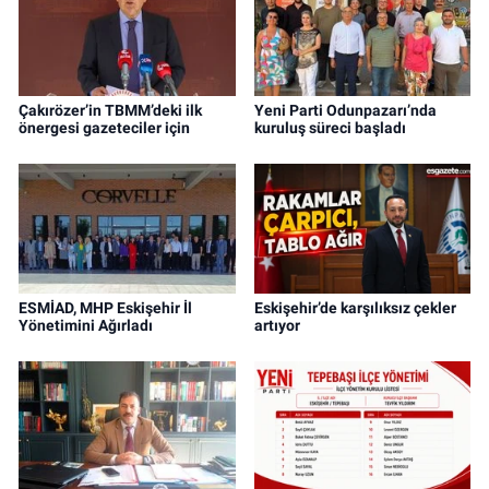
Çakırözer’in TBMM’deki ilk
Yeni Parti Odunpazarı’nda
önergesi gazeteciler için
kuruluş süreci başladı
ESMİAD, MHP Eskişehir İl
Eskişehir’de karşılıksız çekler
Yönetimini Ağırladı
artıyor