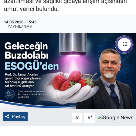
azaltılması ve sağlıklı gıdaya erişim açısından
umut verici bulundu.
Politika
14.05.2026 - 15:45
Bilecik
YAYINLANMA
Kütahya
Gezi
Genel
Çevre
Yerel
Paylaş
-
+
A
A
Magazin
Bilim ve Teknoloji