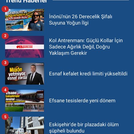
Trend Haberler
1
İnönü’nün 26 Derecelik Şifalı
Suyuna Yoğun İlgi
2
Kol Antrenmanı: Güçlü Kollar İçin
Sadece Ağırlık Değil, Doğru
Yaklaşım Gerekir
3
Esnaf kefalet kredi limiti yükseltildi
4
Efsane tesislerde yeni dönem
5
Eskişehir'de bir plazadaki ölüm
şüpheli bulundu