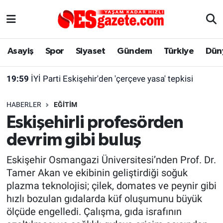
Asayiş
Yaşam
Eskişehir Nöbetçi Eczaneler
Asayiş
Spor
Siyaset
Gündem
Türkiye
Dün
Spor
Afyonkarahisar
Eskişehir Hava Durumu
19:59
İYİ Parti Eskişehir'den 'çerçeve yasa' tepkisi
Siyaset
Eğitim
Eskişehir Trafik Yoğunluk Haritası
HABERLER
EĞITIM
Gündem
Eskişehirspor Arşivi
Süper Lig Puan Durumu ve Fikstür
Eskişehirli profesörden
devrim gibi buluş
Türkiye
Eskişehir Arşivi
Tüm Manşetler
Eskişehir Osmangazi Üniversitesi’nden Prof. Dr.
Dünya
Röportaj
Son Dakika Haberleri
Tamer Akan ve ekibinin geliştirdiği soğuk
plazma teknolojisi; çilek, domates ve peynir gibi
Sağlık
Ekonomi
Haber Arşivi
hızlı bozulan gıdalarda küf oluşumunu büyük
ölçüde engelledi. Çalışma, gıda israfının
Alış-Veriş/İş dünyası
Kültür Sanat