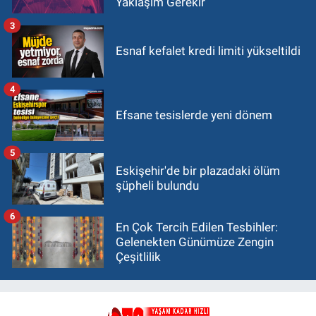
Yaklaşım Gerekir
3
Esnaf kefalet kredi limiti yükseltildi
4
Efsane tesislerde yeni dönem
5
Eskişehir'de bir plazadaki ölüm
şüpheli bulundu
6
En Çok Tercih Edilen Tesbihler:
Gelenekten Günümüze Zengin
Çeşitlilik