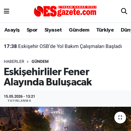
Asayiş
Yaşam
Eskişehir Nöbetçi Eczaneler
Asayiş
Spor
Siyaset
Gündem
Türkiye
Dün
Spor
Afyonkarahisar
Eskişehir Hava Durumu
17:38
Eskişehir OSB’de Yol Bakım Çalışmaları Başladı
Siyaset
Eğitim
Eskişehir Trafik Yoğunluk Haritası
HABERLER
GÜNDEM
Gündem
Eskişehirspor Arşivi
Süper Lig Puan Durumu ve Fikstür
Eskişehirliler Fener
Alayında Buluşacak
Türkiye
Eskişehir Arşivi
Tüm Manşetler
Dünya
Röportaj
Son Dakika Haberleri
15.05.2026 - 13:21
YAYINLANMA
Sağlık
Ekonomi
Haber Arşivi
Alış-Veriş/İş dünyası
Kültür Sanat