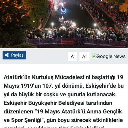
Politika
Bilecik
Kütahya
Gezi
Paylaş
-
+
A
A
Genel
Atatürk’ün Kurtuluş Mücadelesi’ni başlattığı 19
Çevre
Mayıs 1919’un 107. yıl dönümü, Eskişehir’de bu
yıl da büyük bir coşku ve gururla kutlanacak.
Yerel
Eskişehir Büyükşehir Belediyesi tarafından
düzenlenen “19 Mayıs Atatürk’ü Anma Gençlik
Magazin
ve Spor Şenliği”, gün boyu sürecek etkinliklerle
Bilim ve Teknoloji