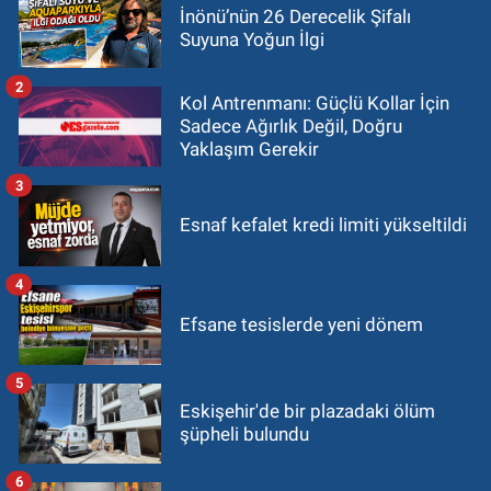
İnönü’nün 26 Derecelik Şifalı
Suyuna Yoğun İlgi
2
Kol Antrenmanı: Güçlü Kollar İçin
Sadece Ağırlık Değil, Doğru
Yaklaşım Gerekir
3
Esnaf kefalet kredi limiti yükseltildi
4
Efsane tesislerde yeni dönem
5
Eskişehir'de bir plazadaki ölüm
şüpheli bulundu
6