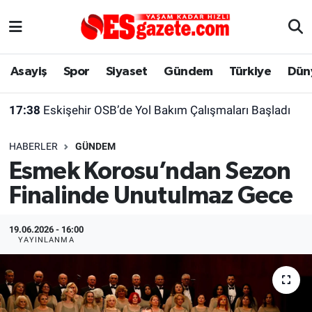
Asayiş
Yaşam
Eskişehir Nöbetçi Eczaneler
Asayiş
Spor
Siyaset
Gündem
Türkiye
Dün
Spor
Afyonkarahisar
Eskişehir Hava Durumu
17:38
Eskişehir OSB’de Yol Bakım Çalışmaları Başladı
Siyaset
Eğitim
Eskişehir Trafik Yoğunluk Haritası
HABERLER
GÜNDEM
Gündem
Eskişehirspor Arşivi
Süper Lig Puan Durumu ve Fikstür
Esmek Korosu’ndan Sezon
Finalinde Unutulmaz Gece
Türkiye
Eskişehir Arşivi
Tüm Manşetler
Dünya
Röportaj
Son Dakika Haberleri
19.06.2026 - 16:00
YAYINLANMA
Sağlık
Ekonomi
Haber Arşivi
Alış-Veriş/İş dünyası
Kültür Sanat