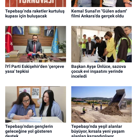
Tepebaşı’nda raketler kurtuluş
Kemal Sunal'ın "Gülen adam"
kupası için buluşacak
filmi Ankara'da gerçek oldu
İYİ Parti Eskişehir'den 'çerçeve
Başkan Ayşe Ünlüce, sazova
yasa' tepkisi
çocuk evi inşaatını yerinde
inceledi
Tepebaşı'ndan gençlerin
Tepebaşı'nda yeşil alanlar
geleceğine yol gösteren
büyüyor, kırsala yeni yaşam
destek
alanları kazandırılıyor