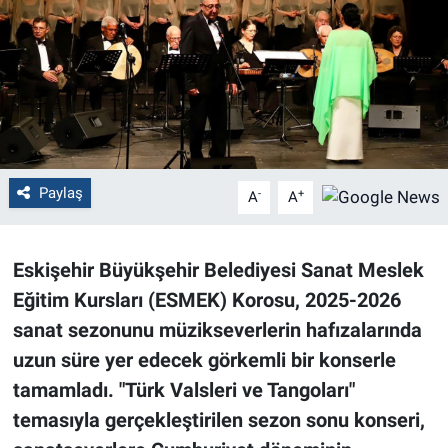
Politika
Bilecik
Kütahya
Gezi
Paylaş
-
+
A
A
Genel
Eskişehir Büyükşehir Belediyesi Sanat Meslek
Çevre
Eğitim Kursları (ESMEK) Korosu, 2025-2026
sanat sezonunu müzikseverlerin hafızalarında
Yerel
uzun süre yer edecek görkemli bir konserle
tamamladı. "Türk Valsleri ve Tangoları"
Magazin
temasıyla gerçekleştirilen sezon sonu konseri,
Bilim ve Teknoloji