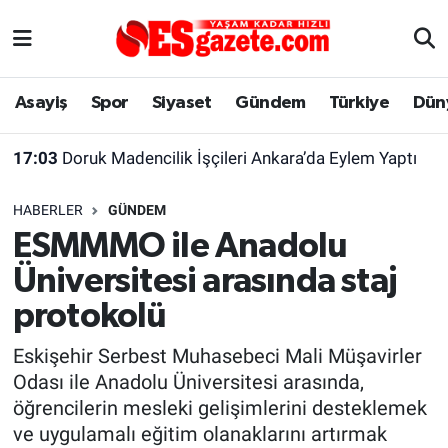
Asayiş
Yaşam
Eskişehir Nöbetçi Eczaneler
Asayiş
Spor
Siyaset
Gündem
Türkiye
Dün
Spor
Afyonkarahisar
Eskişehir Hava Durumu
17:03
Doruk Madencilik İşçileri Ankara’da Eylem Yaptı
Siyaset
Eğitim
Eskişehir Trafik Yoğunluk Haritası
HABERLER
GÜNDEM
Gündem
Eskişehirspor Arşivi
Süper Lig Puan Durumu ve Fikstür
ESMMMO ile Anadolu
Üniversitesi arasında staj
Türkiye
Eskişehir Arşivi
Tüm Manşetler
protokolü
Dünya
Röportaj
Son Dakika Haberleri
Eskişehir Serbest Muhasebeci Mali Müşavirler
Odası ile Anadolu Üniversitesi arasında,
Sağlık
Ekonomi
Haber Arşivi
öğrencilerin mesleki gelişimlerini desteklemek
ve uygulamalı eğitim olanaklarını artırmak
Alış-Veriş/İş dünyası
Kültür Sanat