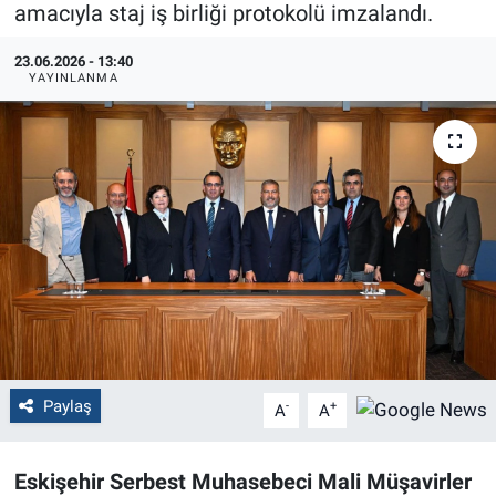
amacıyla staj iş birliği protokolü imzalandı.
Politika
23.06.2026 - 13:40
YAYINLANMA
Bilecik
Kütahya
Gezi
Genel
Çevre
Yerel
Paylaş
-
+
A
A
Magazin
Eskişehir Serbest Muhasebeci Mali Müşavirler
Bilim ve Teknoloji