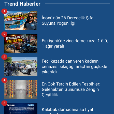
Trend Haberler
1
İnönü’nün 26 Derecelik Şifalı
Suyuna Yoğun İlgi
2
Eskişehir’de zincirleme kaza: 1 ölü,
1 ağır yaralı
3
Feci kazada can veren kadının
cenazesi sıkıştığı araçtan güçlükle
çıkarıldı
4
En Çok Tercih Edilen Tesbihler:
Gelenekten Günümüze Zengin
Çeşitlilik
5
Kalabak damacana su fiyatı