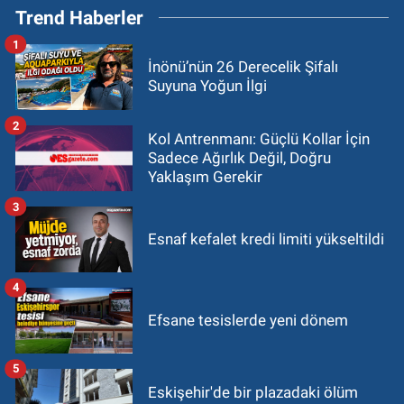
Trend Haberler
1
İnönü’nün 26 Derecelik Şifalı
Suyuna Yoğun İlgi
2
Kol Antrenmanı: Güçlü Kollar İçin
Sadece Ağırlık Değil, Doğru
Yaklaşım Gerekir
3
Esnaf kefalet kredi limiti yükseltildi
4
Efsane tesislerde yeni dönem
5
Eskişehir'de bir plazadaki ölüm