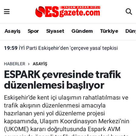
Asayiş
Yaşam
Eskişehir Nöbetçi Eczaneler
Asayiş
Spor
Siyaset
Gündem
Türkiye
Dün
Spor
Afyonkarahisar
Eskişehir Hava Durumu
19:59
İYİ Parti Eskişehir'den 'çerçeve yasa' tepkisi
Siyaset
Eğitim
Eskişehir Trafik Yoğunluk Haritası
HABERLER
ASAYIŞ
Gündem
Eskişehirspor Arşivi
Süper Lig Puan Durumu ve Fikstür
ESPARK çevresinde trafik
düzenlemesi başlıyor
Türkiye
Eskişehir Arşivi
Tüm Manşetler
Eskişehir’de kent içi ulaşımın rahatlatılması ve
Dünya
Röportaj
Son Dakika Haberleri
trafik akışının düzenlenmesi amacıyla
hazırlanan yeni yol düzenleme projesi
Sağlık
Ekonomi
Haber Arşivi
kapsamında, Ulaşım Koordinasyon Merkezi’nin
(UKOME) kararı doğrultusunda Espark AVM
Alış-Veriş/İş dünyası
Kültür Sanat