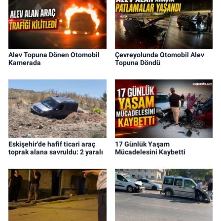
Alev Topuna Dönen Otomobil
Çevreyolunda Otomobil Alev
Kamerada
Topuna Döndü
Eskişehir'de hafif ticari araç
17 Günlük Yaşam
toprak alana savruldu: 2 yaralı
Mücadelesini Kaybetti